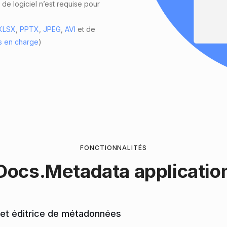
 de logiciel n’est requise pour
XLSX
,
PPTX
,
JPEG
,
AVI
et de
is en charge
)
FONCTIONNALITÉS
ocs.Metadata applicatio
 et éditrice de métadonnées