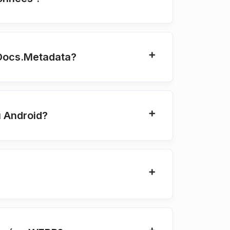
upDocs.Metadata?
u Android?