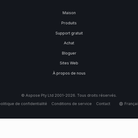
Maison
Produits
Support gratuit
Achat
Bloguer
Sites Web
À propos de nous
© Aspose Pty Ltd 2001-2026. Tous droits réservés.
olitique de confidentialité
Conditions de service
Contact
Françai