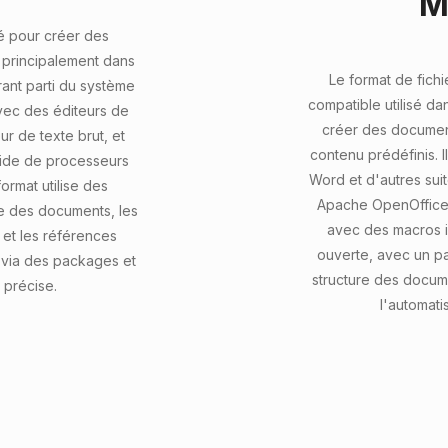
M
isé pour créer des
principalement dans
Le format de fic
ant parti du système
compatible utilisé da
avec des éditeurs de
créer des documen
r de texte brut, et
contenu prédéfinis. I
aide de processeurs
Word et d'autres sui
mat utilise des
Apache OpenOffice, 
re des documents, les
avec des macros i
 et les références
ouverte, avec un pa
 via des packages et
structure des docume
précise.
l'automati