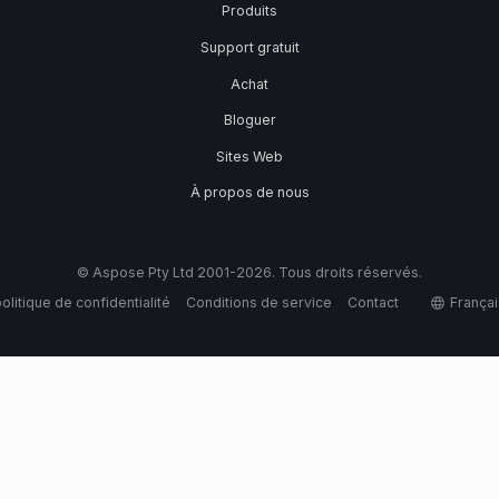
Produits
Support gratuit
Achat
Bloguer
Sites Web
À propos de nous
© Aspose Pty Ltd 2001-2026. Tous droits réservés.
olitique de confidentialité
Conditions de service
Contact
Françai