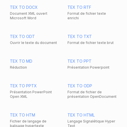
TEX TO DOCX
TEX TO RTF
Document XML ouvert
Format de fichier texte
Microsoft Word
enrichi
TEX TO ODT
TEX TO TXT
Ouvrir le texte du document
Format de fichier texte brut
TEX TO MD
TEX TO PPT
Réduction
Présentation Powerpoint
TEX TO PPTX
TEX TO ODP
Présentation PowerPoint
Format de fichier de
Open XML
présentation OpenDocument
TEX TO HTM
TEX TO HTML
Fichier de langage de
Langage Signalétique Hyper
balisage hypertexte
Text