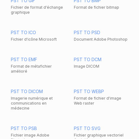
PST TO GIF
PST TO BMP
Fichier de format d'échange
Format de fichier bitmap
graphique
PST TO ICO
PST TO PSD
Fichier d'icône Microsoft
Document Adobe Photoshop
PST TO EMF
PST TO DCM
Format de métafichier
Image DICOM
amélioré
PST TO DICOM
PST TO WEBP
Imagerie numérique et
Format de fichier d'image
communications en
Web raster
médecine
PST TO PSB
PST TO SVG
Fichier image Adobe
Fichier graphique vectoriel