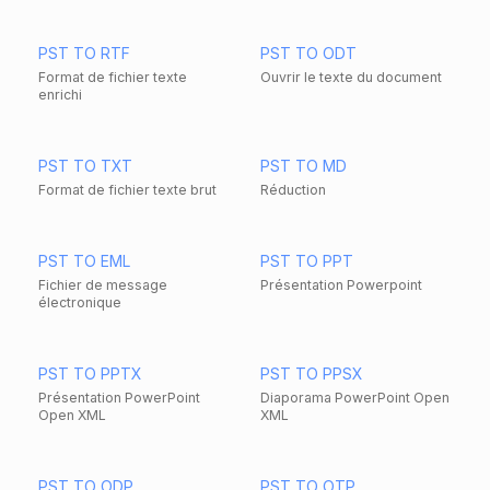
PST TO RTF
PST TO ODT
Format de fichier texte
Ouvrir le texte du document
enrichi
PST TO TXT
PST TO MD
Format de fichier texte brut
Réduction
PST TO EML
PST TO PPT
Fichier de message
Présentation Powerpoint
électronique
PST TO PPTX
PST TO PPSX
Présentation PowerPoint
Diaporama PowerPoint Open
Open XML
XML
PST TO ODP
PST TO OTP