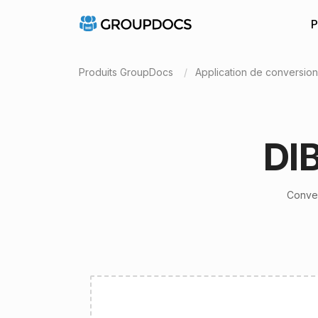
P
Produits GroupDocs
Application de conversio
DI
Conver