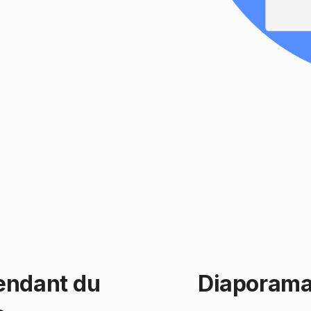
endant du
Diaporama