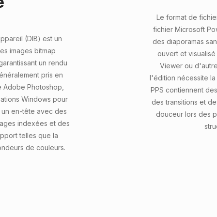
e
Le format de fichi
fichier Microsoft P
ppareil (DIB) est un
des diaporamas sans 
 les images bitmap
ouvert et visualis
arantissant un rendu
Viewer ou d'autre
généralement pris en
l'édition nécessite l
me Adobe Photoshop,
PPS contiennent des
ications Windows pour
des transitions et d
 un en-tête avec des
douceur lors des p
mages indexées et des
str
pport telles que la
ondeurs de couleurs.