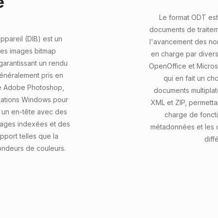
e
Le format ODT est 
documents de traitem
ppareil (DIB) est un
l'avancement des norm
 les images bitmap
en charge par divers
arantissant un rendu
OpenOffice et Micros
généralement pris en
qui en fait un ch
me Adobe Photoshop,
documents multiplat
ications Windows pour
XML et ZIP, permetta
 un en-tête avec des
charge de foncti
mages indexées et des
métadonnées et les ob
pport telles que la
diff
ondeurs de couleurs.