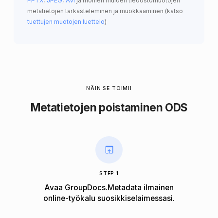
PPTX
,
JPEG
,
AVI
ja monien muiden tiedostomuotojen
metatietojen tarkasteleminen ja muokkaaminen (katso
tuettujen muotojen luettelo
)
NÄIN SE TOIMII
Metatietojen poistaminen ODS
STEP 1
Avaa GroupDocs.Metadata ilmainen
online-työkalu suosikkiselaimessasi.