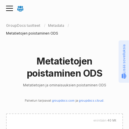
GroupDocs tuotteet
Metadata
Metatietojen poistaminen ODS
Lisää sovelluksia
Metatietojen
poistaminen ODS
Metatietojen ja ominaisuuksien poistaminen ODS
Palvelun tarjoavat
groupdocs.com
ja
groupdocs.cloud
.
enintään
40 Mt