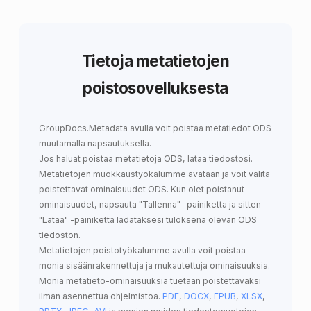
Tietoja metatietojen
poistosovelluksesta
GroupDocs.Metadata
avulla voit
poistaa metatiedot ODS
muutamalla napsautuksella.
Jos haluat poistaa metatietoja ODS, lataa tiedostosi.
Metatietojen muokkaustyökalumme avataan ja voit valita
poistettavat ominaisuudet ODS. Kun olet poistanut
ominaisuudet, napsauta "Tallenna" -painiketta ja sitten
"Lataa" -painiketta ladataksesi tuloksena olevan ODS
tiedoston.
Metatietojen poistotyökalumme avulla voit poistaa
monia sisäänrakennettuja ja mukautettuja ominaisuuksia.
Monia metatieto-ominaisuuksia tuetaan poistettavaksi
ilman asennettua ohjelmistoa.
PDF
,
DOCX
,
EPUB
,
XLSX
,