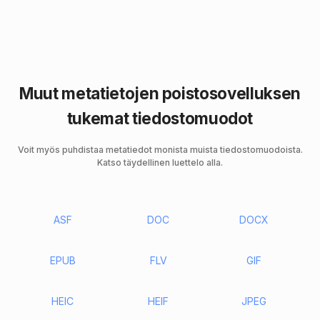
Muut metatietojen poistosovelluksen
tukemat tiedostomuodot
Voit myös puhdistaa metatiedot monista muista tiedostomuodoista.
Katso täydellinen luettelo alla.
ASF
DOC
DOCX
EPUB
FLV
GIF
HEIC
HEIF
JPEG