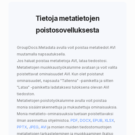
Tietoja metatietojen
poistosovelluksesta
GroupDocs.Metadata
avulla voit
poistaa metatiedot AVI
muutamalla napsautuksella.
Jos haluat poistaa metatietoja AVI, lataa tiedostosi.
Metatietojen muokkaustyökalumme avataan ja voit valita
poistettavat ominaisuudet AVI. Kun olet poistanut
ominaisuudet, napsauta "Tallenna" -painiketta ja sitten
"Lataa" -painiketta ladataksesi tuloksena olevan AVI
tiedoston.
Metatietojen poistotyökalumme avulla voit poistaa
monia sisäänrakennettuja ja mukautettuja ominaisuuksia.
Monia metatieto-ominaisuuksia tuetaan poistettavaksi
ilman asennettua ohjelmistoa.
PDF
,
DOCX
,
EPUB
,
XLSX
,
PPTX
,
JPEG
,
AVI
ja monien muiden tiedostomuotojen
metatietojen tarkasteleminen ja muokkaaminen (katso