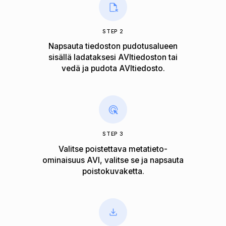
STEP 2
Napsauta tiedoston pudotusalueen
sisällä ladataksesi AVItiedoston tai
vedä ja pudota AVItiedosto.
STEP 3
Valitse poistettava metatieto-
ominaisuus AVI, valitse se ja napsauta
poistokuvaketta.