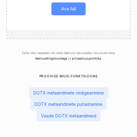
Ava fail
Faile üles laadides või meie teenust kasutades nõustute meie
teenusetingimustega
ja
privaatsuspoliitika
.
PROOVIGE MUID FUNKTSIOONE
DOTX metaandmete redigeerimine
DOTX metaandmete puhastamine
Vaade DOTX metaandmeid