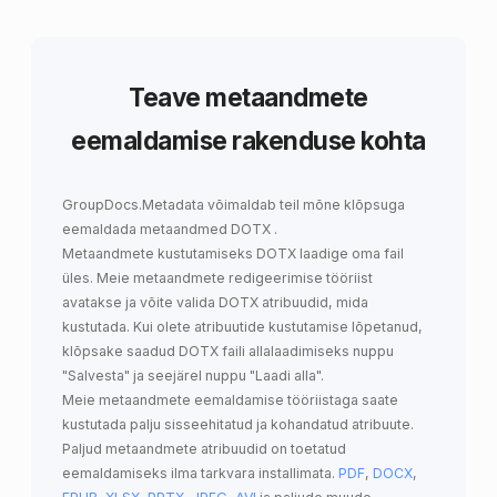
Teave metaandmete
eemaldamise rakenduse kohta
GroupDocs.Metadata
võimaldab teil mõne klõpsuga
eemaldada metaandmed DOTX
.
Metaandmete kustutamiseks DOTX laadige oma fail
üles. Meie metaandmete redigeerimise tööriist
avatakse ja võite valida DOTX atribuudid, mida
kustutada. Kui olete atribuutide kustutamise lõpetanud,
klõpsake saadud DOTX faili allalaadimiseks nuppu
"Salvesta" ja seejärel nuppu "Laadi alla".
Meie metaandmete eemaldamise tööriistaga saate
kustutada palju sisseehitatud ja kohandatud atribuute.
Paljud metaandmete atribuudid on toetatud
eemaldamiseks ilma tarkvara installimata.
PDF
,
DOCX
,