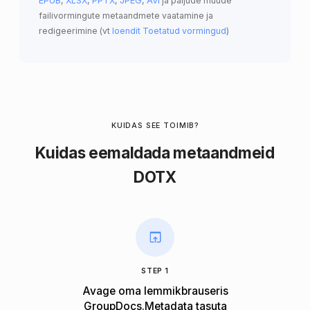
EPUB
,
XLSX
,
PPTX
,
JPEG
,
AVI
ja paljude muude
failivormingute metaandmete vaatamine ja
redigeerimine (vt
loendit Toetatud vormingud
)
KUIDAS SEE TOIMIB?
Kuidas eemaldada metaandmeid
DOTX
STEP 1
Avage oma lemmikbrauseris
GroupDocs.Metadata tasuta