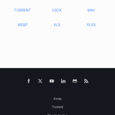
TORRENT
VSDX
WAV
WEBP
XLS
XLSX
Kodu
Tooted