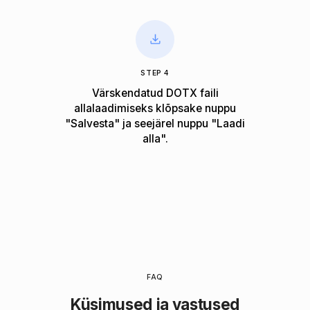
STEP 4
Värskendatud DOTX faili
allalaadimiseks klõpsake nuppu
"Salvesta" ja seejärel nuppu "Laadi
alla".
FAQ
Küsimused ja vastused