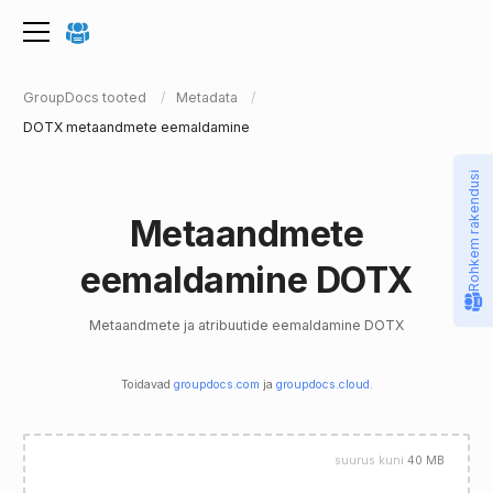
GroupDocs tooted
Metadata
DOTX metaandmete eemaldamine
Rohkem rakendusi
Metaandmete
eemaldamine DOTX
Metaandmete ja atribuutide eemaldamine DOTX
Toidavad
groupdocs.com
ja
groupdocs.cloud
.
suurus kuni
40 MB