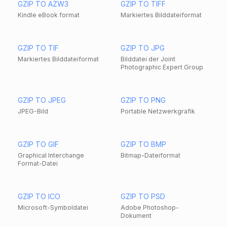
GZIP TO AZW3
GZIP TO TIFF
Kindle eBook format
Markiertes Bilddateiformat
GZIP TO TIF
GZIP TO JPG
Markiertes Bilddateiformat
Bilddatei der Joint
Photographic Expert Group
GZIP TO JPEG
GZIP TO PNG
JPEG-Bild
Portable Netzwerkgrafik
GZIP TO GIF
GZIP TO BMP
Graphical Interchange
Bitmap-Dateiformat
Format-Datei
GZIP TO ICO
GZIP TO PSD
Microsoft-Symboldatei
Adobe Photoshop-
Dokument