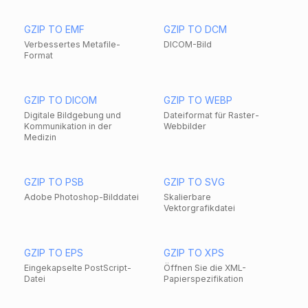
GZIP TO EMF
GZIP TO DCM
Verbessertes Metafile-
DICOM-Bild
Format
GZIP TO DICOM
GZIP TO WEBP
Digitale Bildgebung und
Dateiformat für Raster-
Kommunikation in der
Webbilder
Medizin
GZIP TO PSB
GZIP TO SVG
Adobe Photoshop-Bilddatei
Skalierbare
Vektorgrafikdatei
GZIP TO EPS
GZIP TO XPS
Eingekapselte PostScript-
Öffnen Sie die XML-
Datei
Papierspezifikation