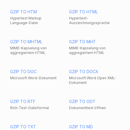
GZIP TO HTM
GZIP TO HTML
Hypertext Markup
Hypertext-
Language-Datei
Auszeichnungssprache
GZIP TO MHTML
GZIP TO MHT
MIME-Kapselung von
MIME-Kapselung von
aggregiertem HTML
aggregiertem HTML
GZIP TO DOC
GZIP TO DOCX
Microsoft Word-Dokument
Microsoft Word Open XML-
Dokument
GZIP TO RTF
GZIP TO ODT
Rich-Text-Dateiformat
Dokumenttext öffnen
GZIP TO TXT
GZIP TO MD