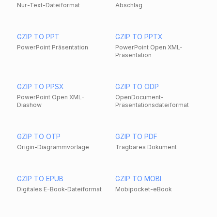
Nur-Text-Dateiformat
Abschlag
GZIP TO PPT
GZIP TO PPTX
PowerPoint Präsentation
PowerPoint Open XML-
Präsentation
GZIP TO PPSX
GZIP TO ODP
PowerPoint Open XML-
OpenDocument-
Diashow
Präsentationsdateiformat
GZIP TO OTP
GZIP TO PDF
Origin-Diagrammvorlage
Tragbares Dokument
GZIP TO EPUB
GZIP TO MOBI
Digitales E-Book-Dateiformat
Mobipocket-eBook