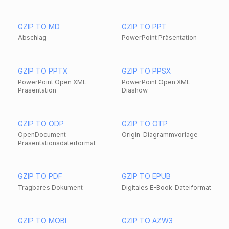
GZIP TO MD
GZIP TO PPT
Abschlag
PowerPoint Präsentation
GZIP TO PPTX
GZIP TO PPSX
PowerPoint Open XML-
PowerPoint Open XML-
Präsentation
Diashow
GZIP TO ODP
GZIP TO OTP
OpenDocument-
Origin-Diagrammvorlage
Präsentationsdateiformat
GZIP TO PDF
GZIP TO EPUB
Tragbares Dokument
Digitales E-Book-Dateiformat
GZIP TO MOBI
GZIP TO AZW3