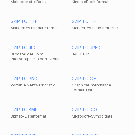
Mobipocket-eBook
Kindle eBook format
GZIP TO TIFF
GZIP TO TIF
Markiertes Bilddateiformat
Markiertes Bilddateiformat
GZIP TO JPG
GZIP TO JPEG
Bilddatei der Joint
JPEG-Bild
Photographic Expert Group
GZIP TO PNG
GZIP TO GIF
Portable Netzwerkgrafik
Graphical Interchange
Format-Datei
GZIP TO BMP
GZIP TO ICO
Bitmap-Dateiformat
Microsoft-Symboldatei