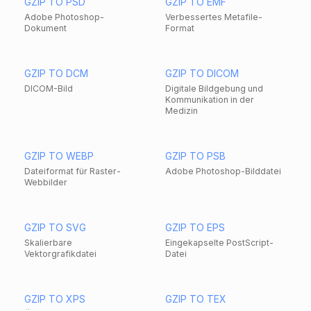
GZIP TO PSD
GZIP TO EMF
Adobe Photoshop-
Verbessertes Metafile-
Dokument
Format
GZIP TO DCM
GZIP TO DICOM
DICOM-Bild
Digitale Bildgebung und
Kommunikation in der
Medizin
GZIP TO WEBP
GZIP TO PSB
Dateiformat für Raster-
Adobe Photoshop-Bilddatei
Webbilder
GZIP TO SVG
GZIP TO EPS
Skalierbare
Eingekapselte PostScript-
Vektorgrafikdatei
Datei
GZIP TO XPS
GZIP TO TEX