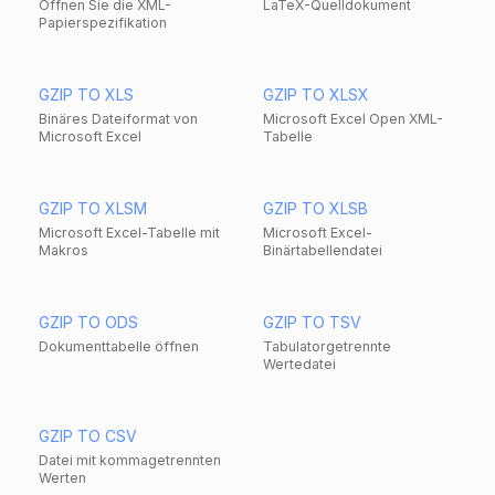
Öffnen Sie die XML-
LaTeX-Quelldokument
Papierspezifikation
GZIP TO XLS
GZIP TO XLSX
Binäres Dateiformat von
Microsoft Excel Open XML-
Microsoft Excel
Tabelle
GZIP TO XLSM
GZIP TO XLSB
Microsoft Excel-Tabelle mit
Microsoft Excel-
Makros
Binärtabellendatei
GZIP TO ODS
GZIP TO TSV
Dokumenttabelle öffnen
Tabulatorgetrennte
Wertedatei
GZIP TO CSV
Datei mit kommagetrennten
Werten