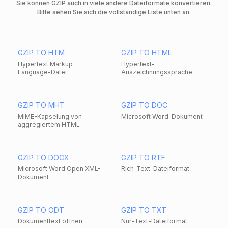
Sie können GZIP auch in viele andere Dateiformate konvertieren.
Bitte sehen Sie sich die vollständige Liste unten an.
GZIP TO HTM
GZIP TO HTML
Hypertext Markup
Hypertext-
Language-Datei
Auszeichnungssprache
GZIP TO MHT
GZIP TO DOC
MIME-Kapselung von
Microsoft Word-Dokument
aggregiertem HTML
GZIP TO DOCX
GZIP TO RTF
Microsoft Word Open XML-
Rich-Text-Dateiformat
Dokument
GZIP TO ODT
GZIP TO TXT
Dokumenttext öffnen
Nur-Text-Dateiformat