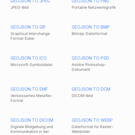
GEOJSON TO JPEG
GEOJSON TO PNG
JPEG-Bild
Portable Netzwerkgrafik
GEOJSON TO GIF
GEOJSON TO BMP
Graphical Interchange
Bitmap-Dateiformat
Format-Datei
GEOJSON TO ICO
GEOJSON TO PSD
Microsoft-Symboldatei
Adobe Photoshop-
Dokument
GEOJSON TO EMF
GEOJSON TO DCM
Verbessertes Metafile-
DICOM-Bild
Format
GEOJSON TO DICOM
GEOJSON TO WEBP
Digitale Bildgebung und
Dateiformat für Raster-
Kommunikation in der
Webbilder