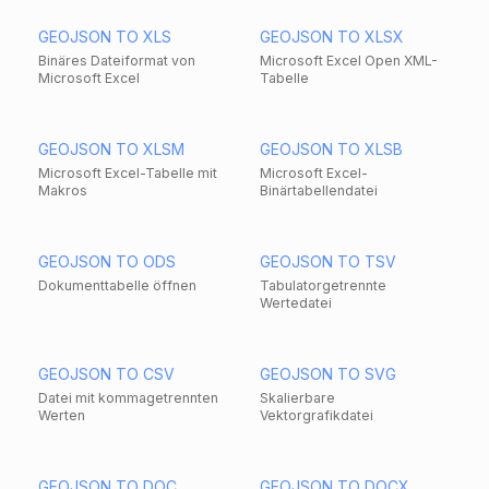
GEOJSON TO XLS
GEOJSON TO XLSX
Binäres Dateiformat von
Microsoft Excel Open XML-
Microsoft Excel
Tabelle
GEOJSON TO XLSM
GEOJSON TO XLSB
Microsoft Excel-Tabelle mit
Microsoft Excel-
Makros
Binärtabellendatei
GEOJSON TO ODS
GEOJSON TO TSV
Dokumenttabelle öffnen
Tabulatorgetrennte
Wertedatei
GEOJSON TO CSV
GEOJSON TO SVG
Datei mit kommagetrennten
Skalierbare
Werten
Vektorgrafikdatei
GEOJSON TO DOC
GEOJSON TO DOCX