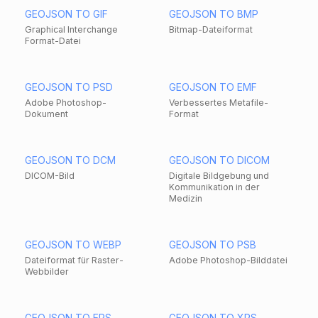
GEOJSON TO GIF
GEOJSON TO BMP
Graphical Interchange
Bitmap-Dateiformat
Format-Datei
GEOJSON TO PSD
GEOJSON TO EMF
Adobe Photoshop-
Verbessertes Metafile-
Dokument
Format
GEOJSON TO DCM
GEOJSON TO DICOM
DICOM-Bild
Digitale Bildgebung und
Kommunikation in der
Medizin
GEOJSON TO WEBP
GEOJSON TO PSB
Dateiformat für Raster-
Adobe Photoshop-Bilddatei
Webbilder
GEOJSON TO EPS
GEOJSON TO XPS