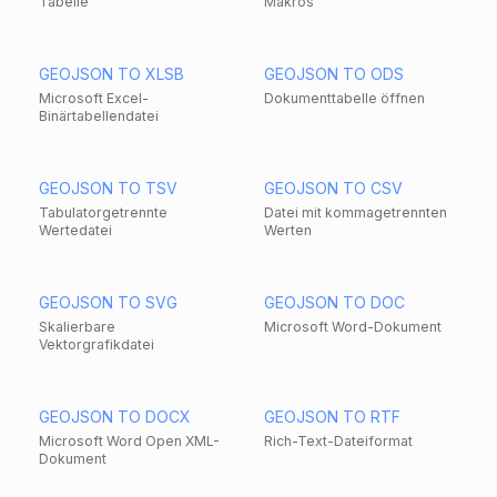
Tabelle
Makros
GEOJSON TO XLSB
GEOJSON TO ODS
Microsoft Excel-
Dokumenttabelle öffnen
Binärtabellendatei
GEOJSON TO TSV
GEOJSON TO CSV
Tabulatorgetrennte
Datei mit kommagetrennten
Wertedatei
Werten
GEOJSON TO SVG
GEOJSON TO DOC
Skalierbare
Microsoft Word-Dokument
Vektorgrafikdatei
GEOJSON TO DOCX
GEOJSON TO RTF
Microsoft Word Open XML-
Rich-Text-Dateiformat
Dokument