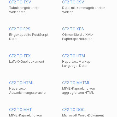
CF2 TO TSV
CF2 TO CSV
Tabulatorgetrennte
Datei mit kommagetrennten
Wertedatei
Werten
CF2 TO EPS
CF2 TO XPS
Eingekapselte PostScript-
Öffnen Sie die XML-
Datei
Papierspezifikation
CF2 TO TEX
CF2 TO HTM
LaTeX-Quelldokument
Hypertext Markup
Language-Datei
CF2 TO HTML
CF2 TO MHTML
Hypertext-
MIME-Kapselung von
Auszeichnungssprache
aggregiertem HTML
CF2 TO MHT
CF2 TO DOC
MIME-Kapselung von
Microsoft Word-Dokument