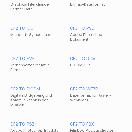
Graphical Interchange
Bitmap-Dateiformat
Format-Datei
CF2 TO ICO
CF2 TO PSD
Microsoft-Symboldatei
Adobe Photoshop-
Dokument
CF2 TO EMF
CF2 TO DCM
Verbessertes Metafile-
DICOM-Bild
Format
CF2 TO DICOM
CF2 TO WEBP
Digitale Bildgebung und
Dateiformat für Raster-
Kommunikation in der
Webbilder
Medizin
CF2 TO PSB
CF2 TO FBX
Adobe Photoshop-Bilddatei
Filmbox-Austauschdatei