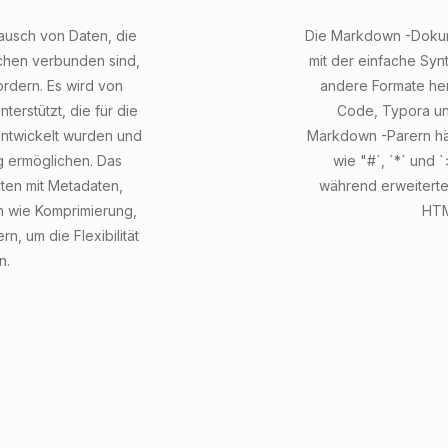
tausch von Daten, die
Die Markdown -Dokume
chen verbunden sind,
mit der einfache Syn
ordern. Es wird von
andere Formate her
erstützt, die für die
Code, Typora un
entwickelt wurden und
Markdown -Parern hä
g ermöglichen. Das
wie "#`, `*` und 
aten mit Metadaten,
während erweiterte
n wie Komprimierung,
HTM
n, um die Flexibilität
n.