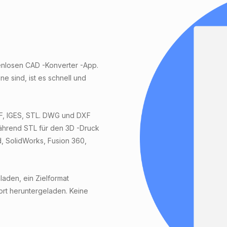
enlosen CAD -Konverter -App.
 sind, ist es schnell und
F, IGES, STL. DWG und DXF
ährend STL für den 3D -Druck
d, SolidWorks, Fusion 360,
aden, ein Zielformat
ort heruntergeladen. Keine