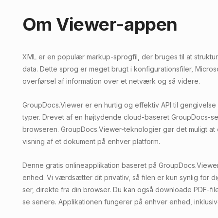
Om Viewer-appen
XML er en populær markup-sprogfil, der bruges til at stru
data. Dette sprog er meget brugt i konfigurationsfiler, Microsoft 
overførsel af information over et netværk og så videre.
GroupDocs.Viewer er en hurtig og effektiv API til gengivelse a
typer. Drevet af en højtydende cloud-baseret GroupDocs-ser
browseren. GroupDocs.Viewer-teknologier gør det muligt at 
visning af et dokument på enhver platform.
Denne gratis onlineapplikation baseret på GroupDocs.Viewer 
enhed. Vi værdsætter dit privatliv, så filen er kun synlig for d
ser, direkte fra din browser. Du kan også downloade PDF-fil
se senere. Applikationen fungerer på enhver enhed, inklusi