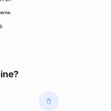
lerne.
g.
line?