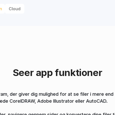
n
Cloud
Seer app funktioner
am, der giver dig mulighed for at se filer i mere end
erede CorelDRAW, Adobe Illustrator eller AutoCAD.
iler, navigere gennem sider og konvertere dine filer ti