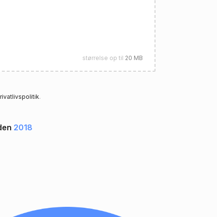
størrelse op til
20 MB
rivatlivspolitik
.
iden
2018