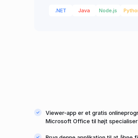
.NET
Java
Node.js
Pytho
Viewer-app er et gratis onlineprogr
Microsoft Office til højt specialis
Brug denne applikation til at åbne f