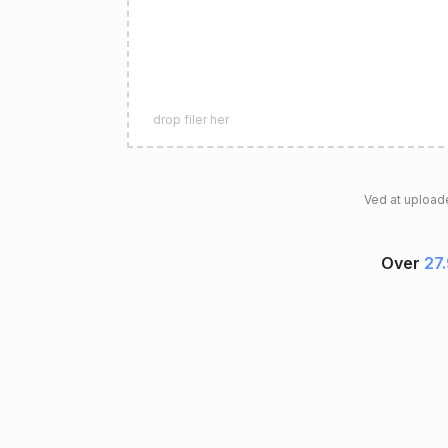
drop filer her
Ved at uploade
Over
27.