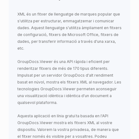
XML és un fitxer de llenguatge de marques popular que
s'utilitza per estructurar, emmagatzemar i comunicar
dades. Aquest llenguatge s'utilitza àmpliament en fitxers
de configuració, fitxers de Microsoft Office, fitxers de
dades, per transferir informació a través d'una xarxa,
etc.
GroupDocs.Viewer és una API ràpida i eficient per
renderitzar fitxers de més de 170 tipus diferents.
Impulsat per un servidor GroupDocs d'alt rendiment
basat en núvol, mostra els fitxers XML al navegador. Les
tecnologies GroupDocs.Viewer permeten aconseguir
una visualització idèntica i idèntica d'un document a
qualsevol plataforma.
Aquesta aplicació en línia gratuïta basada en l'API
GroupDocs.Viewer mostra els fitxers XML al vostre
dispositiu. Valorem la vostra privadesa, de manera que
el fitxer només és visible per a vosaltres. Podeu