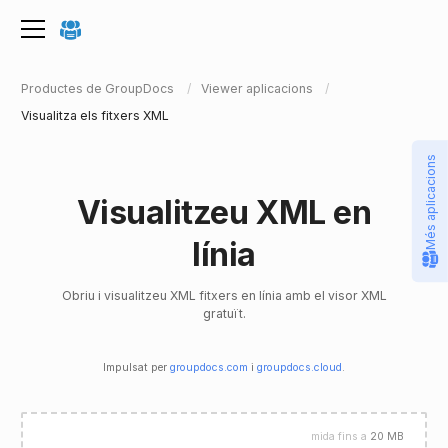
Productes de GroupDocs
Viewer aplicacions
Visualitza els fitxers XML
Més aplicacions
Visualitzeu XML en
línia
Obriu i visualitzeu XML fitxers en línia amb el visor XML
gratuït.
Impulsat per
groupdocs.com
i
groupdocs.cloud
.
mida fins a
20 MB