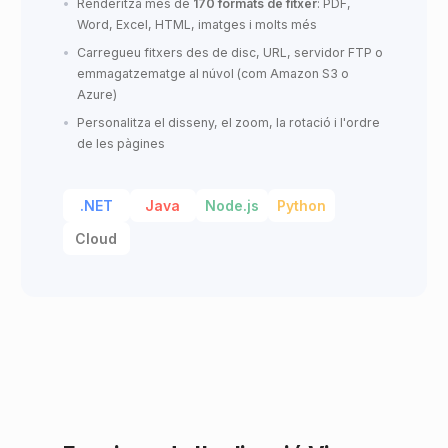
Renderitza més de
170 formats de fitxer
: PDF,
Word, Excel, HTML, imatges i molts més
Carregueu fitxers des de disc, URL, servidor FTP o
emmagatzematge al núvol (com Amazon S3 o
Azure)
Personalitza el disseny, el zoom, la rotació i l'ordre
de les pàgines
.NET
Java
Node.js
Python
Cloud