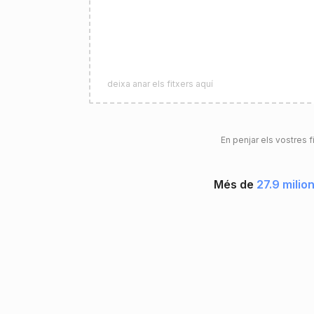
deixa anar els fitxers aquí
En penjar els vostres f
Més de
27.9 milio