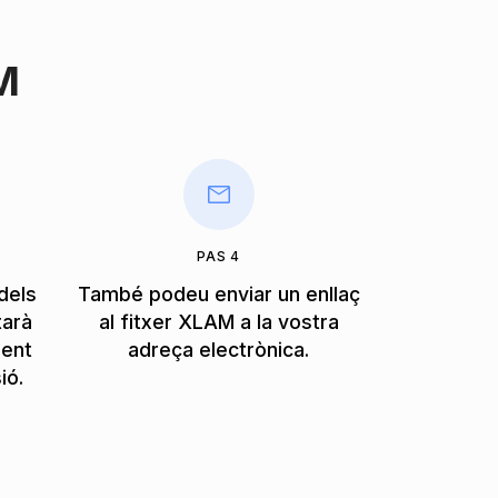
M
PAS 4
dels
També podeu enviar un enllaç
tarà
al fitxer XLAM a la vostra
ment
adreça electrònica.
ió.