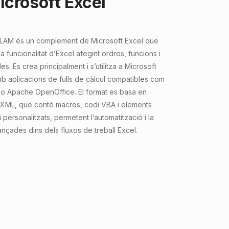
icrosoft Excel
 XLAM és un complement de Microsoft Excel que
 la funcionalitat d’Excel afegint ordres, funcions i
s. Es crea principalment i s’utilitza a Microsoft
amb aplicacions de fulls de càlcul compatibles com
c o Apache OpenOffice. El format es basa en
 XML, que conté macros, codi VBA i elements
i personalitzats, permetent l’automatització i la
ançades dins dels fluxos de treball Excel.