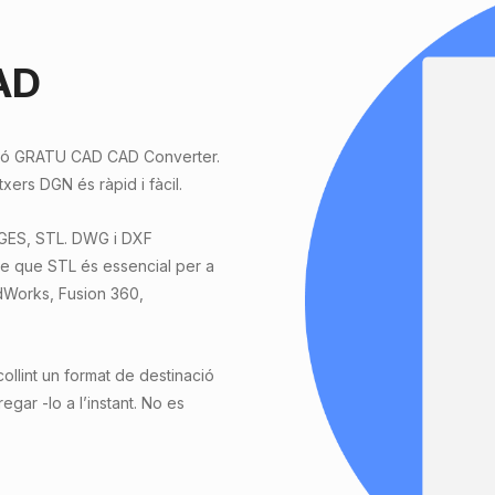
CAD
ació GRATU CAD CAD Converter.
xers DGN és ràpid i fàcil.
IGES, STL. DWG i DXF
re que STL és essencial per a
idWorks, Fusion 360,
lint un format de destinació
regar -lo a l’instant. No es