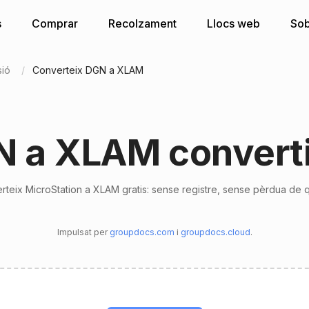
s
Comprar
Recolzament
Llocs web
Sob
sió
Converteix DGN a XLAM
 a XLAM convert
rteix MicroStation a XLAM gratis: sense registre, sense pèrdua de qu
Impulsat per
groupdocs.com
i
groupdocs.cloud
.