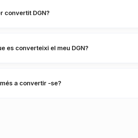
r convertit DGN?
ue es converteixi el meu DGN?
 més a convertir -se?