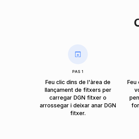
PAS 1
Feu clic dins de l'àrea de
Feu 
llançament de fitxers per
v
carregar DGN fitxer o
pen
arrossegar i deixar anar DGN
fo
fitxer.