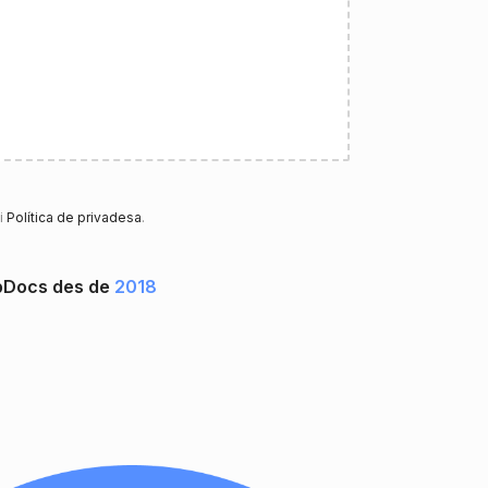
i
Política de privadesa
.
upDocs des de
2018