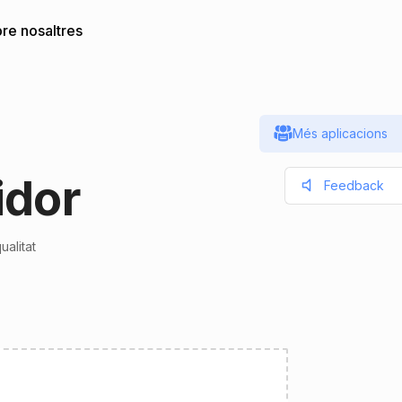
re nosaltres
Més aplicacions
idor
Feedback
alitat