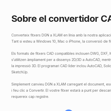
Sobre el convertidor 
Converteix fitxers DGN a XLAM en línia amb la nostra aplic
Tant si esteu a Windows 10, Mac o iPhone, la conversió de fit
Els formats de fitxers CAD compatibles inclouen DWG, DXF, 
s’utilitzen àmpliament per a dissenys 2D/3D a AutoCAD, ment
la impressió 3D. El programari CAD líder inclou AutoCAD, Sol
SketchUp.
Simplement canvieu DGN a XLAM carregant el document, escol
i feu clic a Convertir. El vostre fitxer estarà a punt per descar
requereix cap registre.