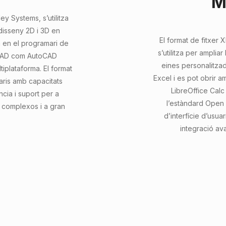
M
y Systems, s’utilitza
isseny 2D i 3D en
El format de fitxer
a en el programari de
s’utilitza per ampliar
s CAD com AutoCAD
eines personalitzade
tiplataforma. El format
Excel i es pot obrir 
aris amb capacitats
LibreOffice Cal
cia i suport per a
l’estàndard Open
 complexos i a gran
d’interfície d’usuar
integració av