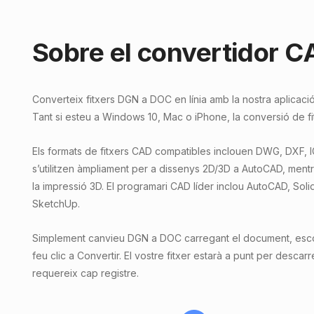
Sobre el convertidor 
Converteix fitxers DGN a DOC en línia amb la nostra aplica
Tant si esteu a Windows 10, Mac o iPhone, la conversió de fit
Els formats de fitxers CAD compatibles inclouen DWG, DXF, 
s’utilitzen àmpliament per a dissenys 2D/3D a AutoCAD, ment
la impressió 3D. El programari CAD líder inclou AutoCAD, Sol
SketchUp.
Simplement canvieu DGN a DOC carregant el document, escoll
feu clic a Convertir. El vostre fitxer estarà a punt per descarre
requereix cap registre.