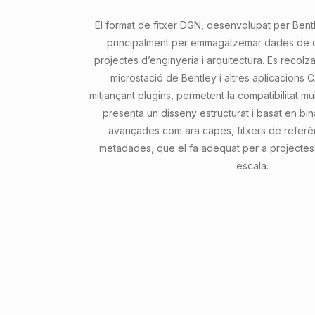
El format de fitxer DGN, desenvolupat per Bentle
principalment per emmagatzemar dades de d
projectes d’enginyeria i arquitectura. Es recolz
microstació de Bentley i altres aplicacion
mitjançant plugins, permetent la compatibilitat mul
presenta un disseny estructurat i basat en bin
avançades com ara capes, fitxers de referèn
metadades, que el fa adequat per a projectes
escala.