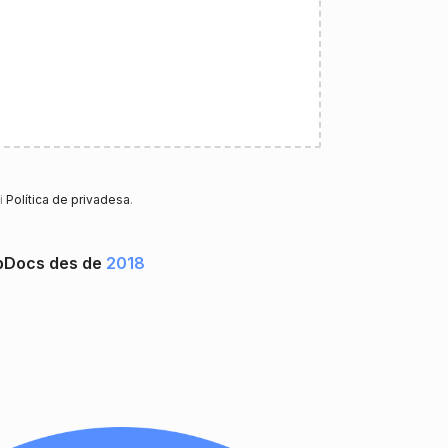
i
Política de privadesa
.
upDocs des de
2018