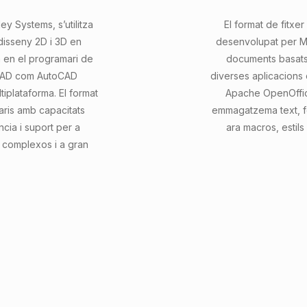
y Systems, s’utilitza
El format de fitx
isseny 2D i 3D en
desenvolupat per Mic
a en el programari de
documents basats 
s CAD com AutoCAD
diverses aplicacions
tiplataforma. El format
Apache OpenOffice
aris amb capacitats
emmagatzema text, fo
cia i suport per a
ara macros, estils 
 complexos i a gran