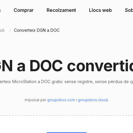
s
Comprar
Recolzament
Llocs web
Sob
sió
Converteix DGN a DOC
N a DOC converti
rteix MicroStation a DOC gratis: sense registre, sense pèrdua de qu
Impulsat per
groupdocs.com
i
groupdocs.cloud
.