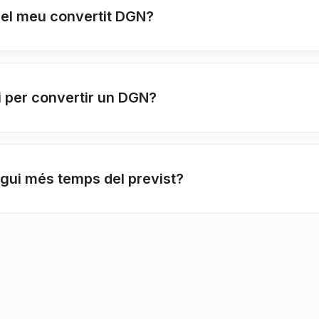
r el meu convertit DGN?
i per convertir un DGN?
igui més temps del previst?