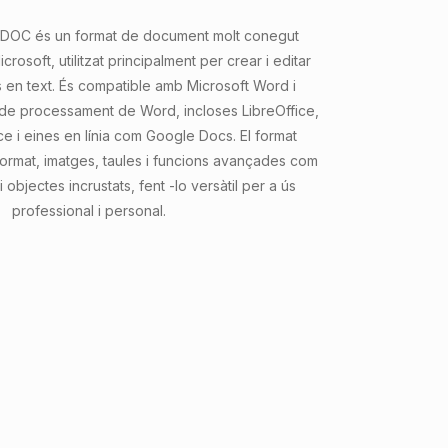
er DOC és un format de document molt conegut
rosoft, utilitzat principalment per crear i editar
en text. És compatible amb Microsoft Word i
 de processament de Word, incloses LibreOffice,
 i eines en línia com Google Docs. El format
rmat, imatges, taules i funcions avançades com
i objectes incrustats, fent -lo versàtil per a ús
professional i personal.