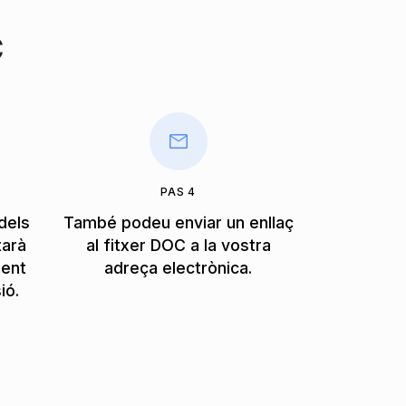
C
PAS 4
dels
També podeu enviar un enllaç
tarà
al fitxer DOC a la vostra
ment
adreça electrònica.
ió.