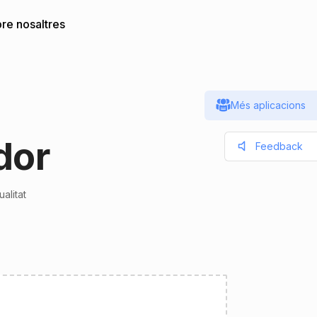
re nosaltres
Més aplicacions
dor
Feedback
alitat