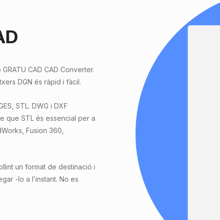
CAD
ció GRATU CAD CAD Converter.
xers DGN és ràpid i fàcil.
IGES, STL. DWG i DXF
re que STL és essencial per a
idWorks, Fusion 360,
int un format de destinació i
gar -lo a l’instant. No es