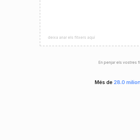
deixa anar els fitxers aquí
En penjar els vostres f
Més de
28.0 milio