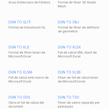
Arxiu d'intercanvi de Filmbox
Format de fitxer 3D Studio
Mesh
DGN TO GLTF
DGN TO OBJ
Format de transmissió GL
Format de fitxer de definició
de geometria
DGN TO XLS
DGN TO XLSX
Format de fitxer binari de
Full de càlcul XML obert de
Microsoft Excel
Microsoft Excel
DGN TO XLSM
DGN TO XLSB
Full de càlcul amb macro de
Fitxer de full de càlcul binari
Microsoft Excel
de Microsoft Excel
DGN TO ODS
DGN TO TSV
Obriu el full de càlcul del
Fitxer de valors separats per
document
pestanyes