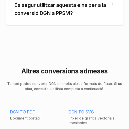
És segur utilitzar aquesta eina per a la
conversió DGN a PPSM?
Altres conversions admeses
També podeu convertir DGN en molts altres formats de fitxer. Si us
plau, consulteu la llista completa a continuació.
DGN TO PDF
DGN TO SVG
Document portàtil
Fitxer de gràfics vectorials
escalables