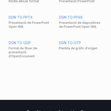
Kindle eBook format
Presentació PowerPoint
DGN TO PPTX
DGN TO PPSX
Presentació de PowerPoint
Presentació de diapositives
Open XML
de PowerPoint Open XML
DGN TO ODP
DGN TO OTP
Format de fitxer de
Plantilla de gràfic d'origen
presentació
d'OpenDocument