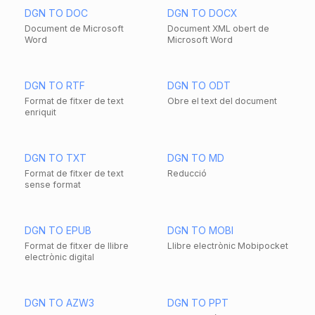
DGN TO DOC
DGN TO DOCX
Document de Microsoft
Document XML obert de
Word
Microsoft Word
DGN TO RTF
DGN TO ODT
Format de fitxer de text
Obre el text del document
enriquit
DGN TO TXT
DGN TO MD
Format de fitxer de text
Reducció
sense format
DGN TO EPUB
DGN TO MOBI
Format de fitxer de llibre
Llibre electrònic Mobipocket
electrònic digital
DGN TO AZW3
DGN TO PPT