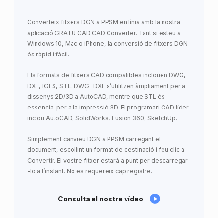
Converteix fitxers DGN a PPSM en línia amb la nostra
aplicació GRATU CAD CAD Converter. Tant si esteu a
Windows 10, Mac o iPhone, la conversió de fitxers DGN
és ràpid i fàcil.
Els formats de fitxers CAD compatibles inclouen DWG,
DXF, IGES, STL. DWG i DXF s’utilitzen àmpliament per a
dissenys 2D/3D a AutoCAD, mentre que STL és
essencial per a la impressió 3D. El programari CAD líder
inclou AutoCAD, SolidWorks, Fusion 360, SketchUp.
Simplement canvieu DGN a PPSM carregant el
document, escollint un format de destinació i feu clic a
Convertir. El vostre fitxer estarà a punt per descarregar
-lo a l’instant. No es requereix cap registre.
Consulta el nostre vídeo