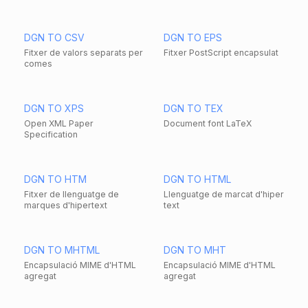
DGN TO CSV
DGN TO EPS
Fitxer de valors separats per
Fitxer PostScript encapsulat
comes
DGN TO XPS
DGN TO TEX
Open XML Paper
Document font LaTeX
Specification
DGN TO HTM
DGN TO HTML
Fitxer de llenguatge de
Llenguatge de marcat d'hiper
marques d'hipertext
text
DGN TO MHTML
DGN TO MHT
Encapsulació MIME d'HTML
Encapsulació MIME d'HTML
agregat
agregat