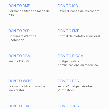
DGN TO BMP
DGN TO ICO
Format de fitxer de mapa de
Fitxer d'icones de Microsoft
bits
DGN TO PSD
DGN TO EMF
Document d'Adobe
Format de metafitxer millorat
Photoshop
DGN TO DCM
DGN TO DICOM
Imatge DICOM
Imatge digital i
comunicacions en medicina
DGN TO WEBP
DGN TO PSB
Format de fitxer d'imatge
Arxiu d'imatge d'Adobe
web ràster
Photoshop
DGN TO FBX
DGN TO 3DS