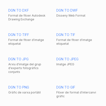
DGN TO DXF
DGN TO DWF
Format de fitxer Autodesk
Disseny Web Format
Drawing Exchange
DGN TO TIFF
DGN TO TIF
Format de fitxer d'imatge
Format de fitxer d'imatge
etiquetat
etiquetat
DGN TO JPG
DGN TO JPEG
Arxiu d'imatge del grup
Imatge JPEG
d'experts fotogràfics
conjunts
DGN TO PNG
DGN TO GIF
Gràfic de xarxa portàtil
Fitxer de format d'intercanvi
gràfic