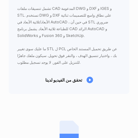
تشمل تنسيقات ملفات CAD المدعومة DWG و DXF و IGES و
STL. تستخدم DWG و DXF على نطاق واسع للتصميمات ثنائية
الأبعاد/ثلاثية الأبعاد في AutoCAD ، في حين أن STL ضروري
للطباعة ثلاثية الأبعاد. يشمل برنامج CAD الرائد AutoCAD و
SolidWorks و Fusion 360 و SketchUp.
ما عليك سوى تغيير STL ل PCL عن طريق تحميل المستند الخاص
بك ، واختيار تنسيق الهدف ، والنقر فوق تحويل. سيكون ملفك جاهزًا
للتنزيل على الفور. لا يوجد تسجيل مطلوب.
تحقق من الفيديو لدينا