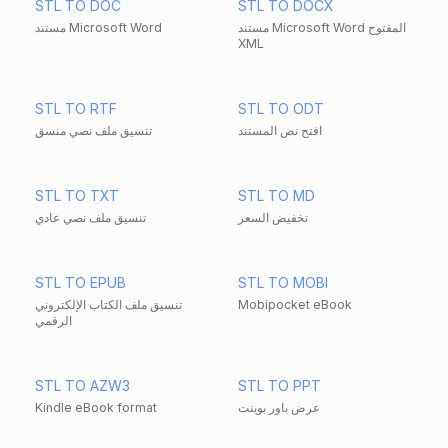
STL TO DOC
STL TO DOCX
مستند Microsoft Word المفتوح
مستند Microsoft Word
XML
STL TO RTF
STL TO ODT
افتح نص المستند
تنسيق ملف نصي منسق
STL TO TXT
STL TO MD
تخفيض السعر
تنسيق ملف نصي عادي
STL TO EPUB
STL TO MOBI
Mobipocket eBook
تنسيق ملف الكتاب الإلكتروني
الرقمي
STL TO AZW3
STL TO PPT
عرض باور بوينت
Kindle eBook format