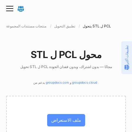
يتحول STL ل PCL
تطبيق التحويل
منتجات مستندات المجموعة
تطبيقات أكثر
STL ل PCL محول
تحويل STL ل PCL مجانًا — بدون اشتراك، وبدون فقدان الجودة
.
groupdocs.cloud
و
groupdocs.com
بدعم من
ملف الاستعراض