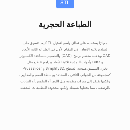
STL
الطباعة الحجرية
يعد تنسيق ملف STL معيارًا يستخدم على نطاق واسع لتمثيل
النماذج ثلاثية الأبعاد ، في المقام الأول في الطباعة ثلاثية الأبعاد
والتصميم بمساعدة الكمبيوتر (CAD). ويدعمه معظم برامج CAD
وأدوات النمذجة ثلاثية الأبعاد وبرامج تقطيع مثل Cura و
Prusaslicer و Simplify3D. يخزن التنسيق هندسة السطح
كمجموعة من الجوانب الثلاثي ، المحددة بواسطة القمم والمعايير ،
ولكنها تفتقر إلى ميزات متقدمة مثل اللون أو الملمس أو البيانات
الوصفية ، مما يجعلها بسيطة ولكنها محدودة للتطبيقات المعقدة.