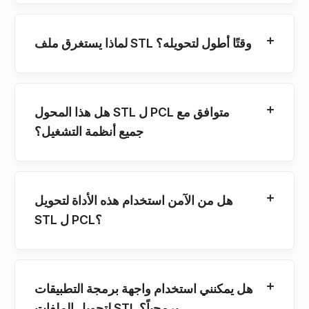
لماذا يستغرق ملف STL وقتًا أطول لتحويله؟
هل هذا المحول STL ل PCL متوافق مع
جميع أنظمة التشغيل؟
هل من الآمن استخدام هذه الأداة لتحويل
STL ل PCL؟
هل يمكنني استخدام واجهة برمجة التطبيقات
لتحويل الملفات STL برمجياً؟