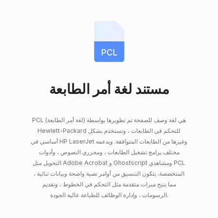
PCL
مستند لغة أمر الطابعة
PCL (لغة أمر الطابعة) هي لغة وصف للصفحة تم تطويرها بواسطة
Hewlett-Packard للتحكم في الطابعات ، وتستخدم بشكل
أساسي في HP LaserJet وغيرها من الطابعات المتوافقة. ويدعمه
مختلف برامج تشغيل الطابعات ، ومحرري النصوص ، وأدوات
التحويل مثل Adobe Acrobat و Ghostscript ومشاهدي PCL
المتخصصة. يتكون التنسيق من أوامر نصية واضحة وبيانات ثنائية ،
مما يتيح ميزات متقدمة مثل التحكم في الخطوط ، وتقديم
الرسومات ، وإدارة الوظائف للطباعة عالية الجودة.