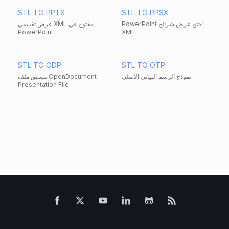
STL TO PPTX
STL TO PPSX
PowerPoint افتح عرض شرائح
عرض تقديمي XML مفتوح في
PowerPoint
XML
STL TO ODP
STL TO OTP
نموذج الرسم البياني الأصلي
تنسيق ملف OpenDocument
Presentation File