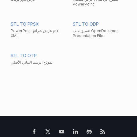
PowerPoint
STL TO PPSX
STL TO ODP
تنسيق ملف OpenDocument
PowerPoint افتح عرض شرائح
XML
Presentation File
STL TO OTP
نموذج الرسم البياني الأصلي