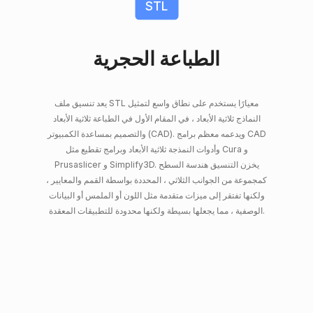
STL
الطباعة الحجرية
يعد تنسيق ملف STL معيارًا يستخدم على نطاق واسع لتمثيل
النماذج ثلاثية الأبعاد ، في المقام الأول في الطباعة ثلاثية الأبعاد
والتصميم بمساعدة الكمبيوتر (CAD). ويدعمه معظم برامج CAD
وأدوات النمذجة ثلاثية الأبعاد وبرامج تقطيع مثل Cura و
Prusaslicer و Simplify3D. يخزن التنسيق هندسة السطح
كمجموعة من الجوانب الثلاثي ، المحددة بواسطة القمم والمعايير ،
ولكنها تفتقر إلى ميزات متقدمة مثل اللون أو الملمس أو البيانات
الوصفية ، مما يجعلها بسيطة ولكنها محدودة للتطبيقات المعقدة.