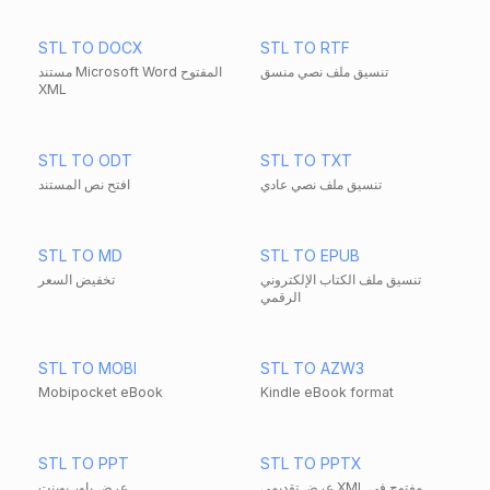
STL TO DOCX
STL TO RTF
تنسيق ملف نصي منسق
مستند Microsoft Word المفتوح
XML
STL TO ODT
STL TO TXT
تنسيق ملف نصي عادي
افتح نص المستند
STL TO MD
STL TO EPUB
تنسيق ملف الكتاب الإلكتروني
تخفيض السعر
الرقمي
STL TO MOBI
STL TO AZW3
Mobipocket eBook
Kindle eBook format
STL TO PPT
STL TO PPTX
عرض تقديمي XML مفتوح في
عرض باور بوينت