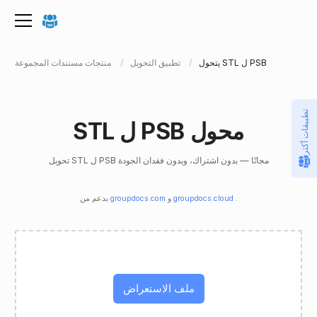
يتحول STL ل PSB
تطبيق التحويل
منتجات مستندات المجموعة
تطبيقات أكثر
STL ل PSB محول
تحويل STL ل PSB مجانًا — بدون اشتراك، وبدون فقدان الجودة
.
groupdocs.cloud
و
groupdocs.com
بدعم من
ملف الاستعراض