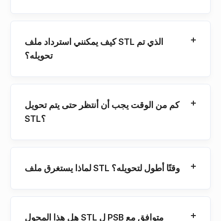
كيف يمكنني استرداد ملف STL الذي تم
تحويله؟
كم من الوقت يجب أن أنتظر حتى يتم تحويل
STL؟
لماذا يستغرق ملف STL وقتًا أطول لتحويله؟
هل هذا المحول STL ل PSB متوافق مع