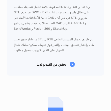
تشمل تنسيقات ملفات CAD المدعومة DWG و DXF و IGES و
STL. تستخدم DWG و DXF على نطاق واسع للتصميمات ثنائية
الأبعاد/ثلاثية الأبعاد في AutoCAD ، في حين أن STL ضروري
للطباعة ثلاثية الأبعاد. يشمل برنامج CAD الرائد AutoCAD و
SolidWorks و Fusion 360 و SketchUp.
ما عليك سوى تغيير STL ل PSB عن طريق تحميل المستند الخاص
بك ، واختيار تنسيق الهدف ، والنقر فوق تحويل. سيكون ملفك جاهزًا
للتنزيل على الفور. لا يوجد تسجيل مطلوب.
تحقق من الفيديو لدينا