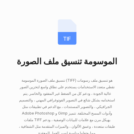
TIF
الموسومة تنسيق ملف الصورة
تنسيق ملف الصورة الموسومة (TIFF) هو تنسيق ملف رسومات
نقطي متعدد الاستخدامات يستخدم على نطاق واسع لتخزين الصور
عالية الجودة ، ودعم كل من الضغط غير المفقود والخاسر. يتم
استخدامه بشكل شائع في التصوير الفوتوغرافي المهني ، والتصميم
الجرافيكي ، والتصوير المستندات ، مع الدعم في تطبيقات مثل
Adobe Photoshop و Gimp وأدوات المسح المختلفة. تتميز
ملفات TIFF بهيكل مرن مع علامات للبيانات الوصفية ، ودعم
طبقات متعددة ، وعمق الألوان ، والميزات المتقدمة مثل الشفافية ،
مما يجعلها مناسبة لسير العمل المعقدة.