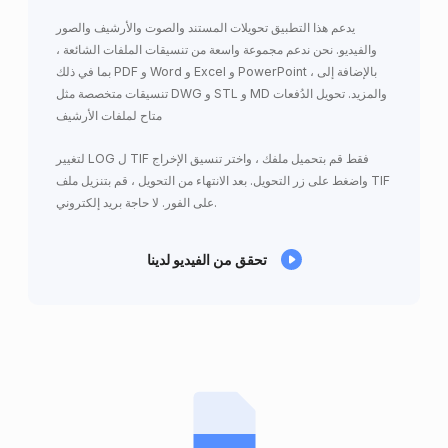
يدعم هذا التطبيق تحويلات المستند والصوت والأرشيف والصور
والفيديو. نحن ندعم مجموعة واسعة من تنسيقات الملفات الشائعة ،
بما في ذلك PDF و Word و Excel و PowerPoint ، بالإضافة إلى
تنسيقات متخصصة مثل DWG و STL و MD والمزيد. تحويل الدُفعات
متاح لملفات الأرشيف
لتغيير LOG ل TIF فقط قم بتحميل ملفك ، واختر تنسيق الإخراج
واضغط على زر التحويل. بعد الانتهاء من التحويل ، قم بتنزيل ملف TIF
على الفور. لا حاجة بريد إلكتروني.
تحقق من الفيديو لدينا