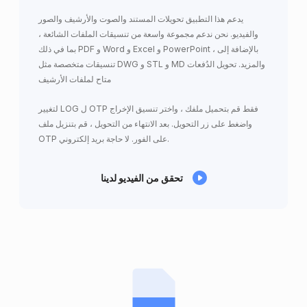
يدعم هذا التطبيق تحويلات المستند والصوت والأرشيف والصور
والفيديو. نحن ندعم مجموعة واسعة من تنسيقات الملفات الشائعة ،
بما في ذلك PDF و Word و Excel و PowerPoint ، بالإضافة إلى
تنسيقات متخصصة مثل DWG و STL و MD والمزيد. تحويل الدُفعات
متاح لملفات الأرشيف
لتغيير LOG ل OTP فقط قم بتحميل ملفك ، واختر تنسيق الإخراج
واضغط على زر التحويل. بعد الانتهاء من التحويل ، قم بتنزيل ملف
OTP على الفور. لا حاجة بريد إلكتروني.
تحقق من الفيديو لدينا