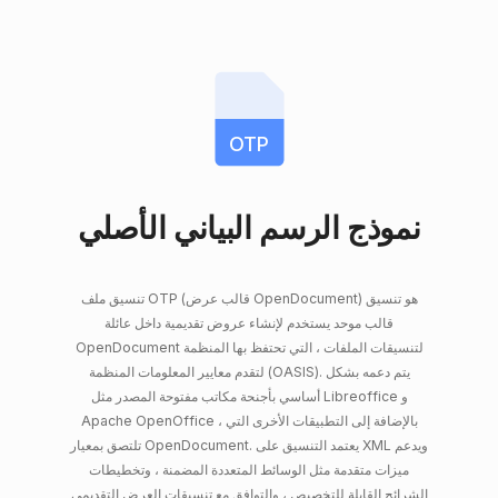
OTP
نموذج الرسم البياني الأصلي
تنسيق ملف OTP (قالب عرض OpenDocument) هو تنسيق
قالب موحد يستخدم لإنشاء عروض تقديمية داخل عائلة
OpenDocument لتنسيقات الملفات ، التي تحتفظ بها المنظمة
لتقدم معايير المعلومات المنظمة (OASIS). يتم دعمه بشكل
أساسي بأجنحة مكاتب مفتوحة المصدر مثل Libreoffice و
Apache OpenOffice ، بالإضافة إلى التطبيقات الأخرى التي
تلتصق بمعيار OpenDocument. يعتمد التنسيق على XML ويدعم
ميزات متقدمة مثل الوسائط المتعددة المضمنة ، وتخطيطات
الشرائح القابلة للتخصيص ، والتوافق مع تنسيقات العرض التقديمي