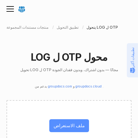
يتحول LOG ل OTP
تطبيق التحويل
منتجات مستندات المجموعة
تطبيقات أكثر
LOG ل OTP محول
تحويل LOG ل OTP مجانًا — بدون اشتراك، وبدون فقدان الجودة
.
groupdocs.cloud
و
groupdocs.com
بدعم من
ملف الاستعراض