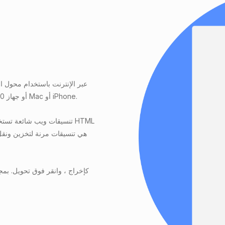
الملفات HTML بسرعة ، بغض النظر عما إذا كنت تستخدم Windows 10 أو جهاز Mac أو iPhone.