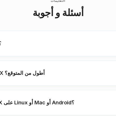
التعليمات
أسئلة و أجوبة
ما مدى سرعة عمل
لماذا يستغرق التحويل HTML ل XLSX أطول من المتوقع؟
هل يعمل هذا المحول HTML ل XLSX على Linux أو Mac أو Android؟