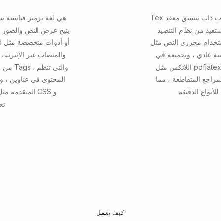
Tex عبارة عن تنسيق ملف نصي عادي يستخدم لإنشاء مستندات ذات تنسيق معقد
يستفيد من نظام التنضيد
يتيح عرض النص والصور و
لنص مثل Texshop ، أو Overleaf ، أو
ميعه في PDF أو تنسيقات أخرى باستخدام معالجات
اللاتكس مثل pdflatex أو xelatex. يستخدم التنسيق أوامر الترميز لتحديد بنية
لمراجع المتقاطعة ، مما
المحتوى في عناوين ، و
المتقدمة مثل 
JavaScript تعزز التفاعل والتصميم.
كيف تعمل