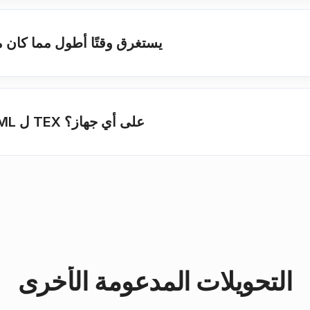
ما الذي يجعل التحويل HTML يستغرق وقتًا أطول مما 
هل يمكنني استخدام هذا المحول HTML ل TEX على أي جهاز؟
التحويلات المدعومة الأخرى