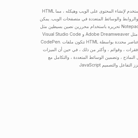
HTML هي لغة ترميز قياسية تستخدم لإنشاء المحتوى على الويب وهيكله ، مما
الروابط والوسائط المتعددة في متصفحات الويب. يمكن
تحريره باستخدام محررين نصين بسيطين مثل Notepad أو أدوات متخصصة مثل
Visual Studio Code و Adobe Dreamweaver والمنصات عبر الإنترنت مثل
CodePen. تتكون ملفات HTML من عناصر محددة بواسطة Tags ، والتي تنظم
فقرات ، وقوائم ، وأكثر من ذلك ، في حين أن الميزات
النماذج ، وتضمين الوسائط المتعددة ، والتكامل مع CSS و