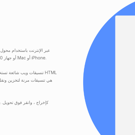
الملفات HTML بسرعة ، بغض النظر عما إذا كنت تستخدم Windows 10 أو جهاز Mac أو iPhone.