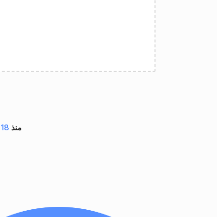
مستند بواسطة تطبيقات GroupDocs منذ
18