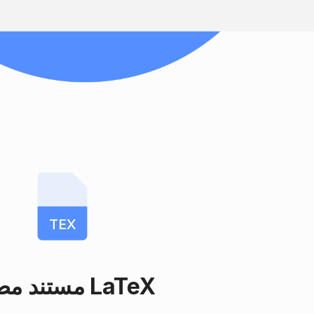
TEX
مستند مصدر LaTeX