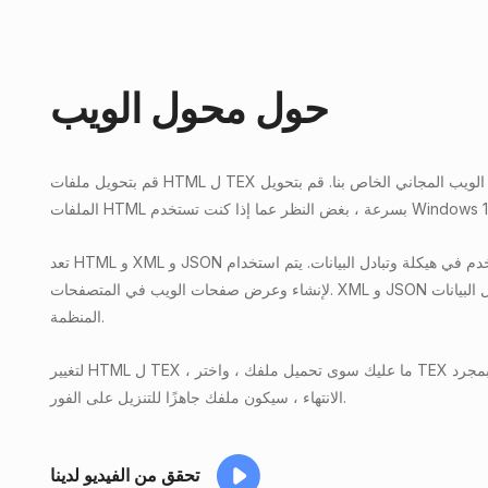
حول محول الويب
قم بتحويل ملفات HTML ل TEX عبر الإنترنت باستخدام محول الويب المجاني الخاص بنا. قم بتحويل
تعد HTML و XML و JSON تنسيقات ويب شائعة تستخدم في هيكلة وتبادل البيانات. يتم استخدام HTML
لإنشاء وعرض صفحات الويب في المتصفحات. XML و JSON هي تنسيقات مرنة لتخزين ونقل البيانات
المنظمة.
لتغيير HTML ل TEX ، ما عليك سوى تحميل ملفك ، واختر TEX كإخراج ، وانقر فوق تحويل. بمجرد
الانتهاء ، سيكون ملفك جاهزًا للتنزيل على الفور.
تحقق من الفيديو لدينا