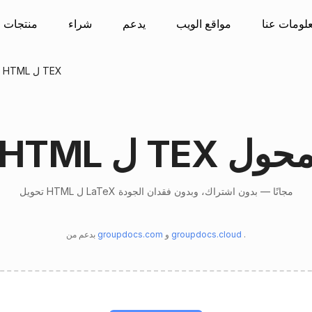
لومات عنا
مواقع الويب
يدعم
شراء
منتجات
يتحول HTML ل TEX
HTM ل TEX محول
تحويل HTML ل LaTeX مجانًا — بدون اشتراك، وبدون فقدان الجودة
.
groupdocs.cloud
و
groupdocs.com
بدعم من