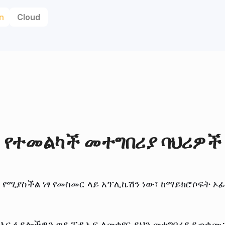
n
Cloud
የተመልካች መተግበሪያ ባህሪዎች
 የሚያስችል ነፃ የመስመር ላይ አፕሊኬሽን ነው፣ ከማይክሮሶፍት ኦፊ
 እና ፋይሎችዎን ወደ ፒዲኤፍ ለመቀየር ይህን መተግበሪያ ይጠቀሙ