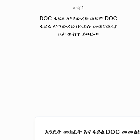
ደረጃ 1
DOC ፋይል ለማውረድ ወይም DOC
ፋይል ለማውረድ በፋይሉ መወርወሪያ
ቦታ ውስጥ ይጫኑ።
እንዴት መክፈት እና ፋይል DOC መመል