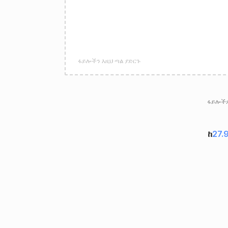
ፋይሎችን እዚህ ጣል ያድርጉ
ፋይሎችዎ
ከ
27.