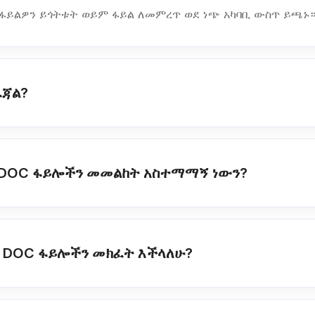
ፋይልዎን ይጎትቱት ወይም ፋይል ለመምረጥ ወደ ነጭ አካባቢ ውስጥ ይጫኑ
ፈጃል?
 DOC ፋይሎችን መመልከት አስተማማኝ ነውን?
ላይ DOC ፋይሎችን መክፈት እችላለሁ?