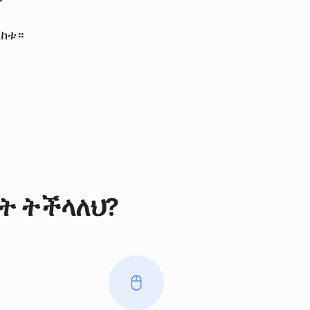
ልከቱ።
ት ትችላለህ?