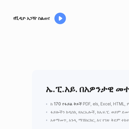
የቪዲዮ አጋዥ ስልጠና
ኤ.ፒ.አይ. በአዎንታዊ 
ከ
170 የፋይል ቅጾች
PDF, els, Excel, HTM
ፋይሎችን ከዲስክ, ዩአርኤሎች, ከኤፍ.ፒ. ወይም ደመ
አቀማመጥ, አጉላ, ማሽከርከር, እና የገጽ ቅደም ተከ