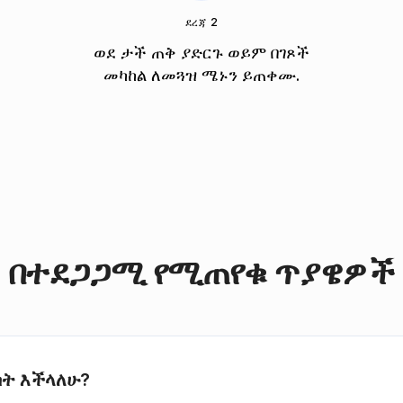
ደረጃ 2
ወደ ታች ጠቅ ያድርጉ ወይም በገጾች
መካከል ለመጓዝ ሜኑን ይጠቀሙ.
በተደጋጋሚ የሚጠየቁ ጥያዌዎች
ከት እችላለሁ?