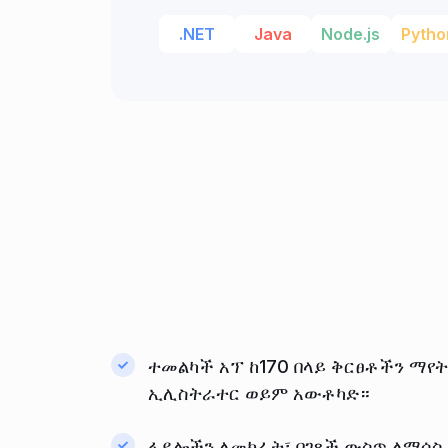
.NET
Java
Node.js
Pytho
ተመልካች አፕ ከ170 በላይ ቅርፀቶችን ማየት
ኢሊስትራተር ወይም አውቶካድ።
ፋይሎችን ለመክፈት፣ በገጾች ውስጥ ለማሰስ