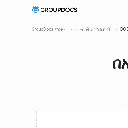
GroupDocs ምርቶች
ተመልካች አፕሊኬሽኖች
DO
በ