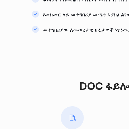
የመስመር ላይ መተግበሪያ መጫን አያስፈልገው
መተግበሪያው ለመሠረታዊ ሁኔታዎች ነፃ ነው. 
DOC ፋይሎ