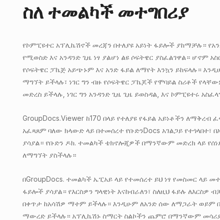
ስለ ተመልካች መተግበሪያ
የኮምፒዩተር አፕሊኬሽኖች መረጃን በተለያዩ አይነት ፋይሎች ያከማቻሉ። የአን
የሚወስድ እና አንዳንድ ጊዜ ነፃ ያልሆነ ልዩ ሶፍትዌር ያስፈልገዋል። ሆኖም አስ
የሶፍትዌር ፓኬጅ አይጭኑም እና አንድ ፋይል ለማየት እንኳን ይከፍላሉ። እንዲ
ማግኘት ይችላሉ፣ ነገር ግን ብዙ የሶፍትዌር ፓኬጆች የሞባይል ስሪቶች የላቸው
መድረስ ይችላሉ, ነገር ግን አንዳንድ ጊዜ ጊዜ ይወስዳል, እና ኮምፒዩተሩ አስፈ
GroupDocs.Viewer ከ170 በላይ የተለያዩ የፋይል አይነቶችን ለማቅረብ 
አፈጻጸም ባለው ክላውድ ላይ በተመሰረተ የቡድንDocs አገልጋይ የተጎላበተ፣ 
ያሳያል። የቡድን ዶክ. ተመልካች ቴክኖሎጂዎች በማንኛውም መድረክ ላይ የሰ
ለማግኘት ያስችላሉ።
በGroupDocs. ተመልካች ኤፒአይ ላይ የተመሰረተ ይህ ነፃ የመስመር ላይ መ
ፋይሎች ያሳያል። የእርስዎን ግላዊነት እናከብራለን፣ ስለዚህ ፋይሉ ለእርስዎ 
በቀጥታ ከአሳሽዎ ማተም ይችላሉ። እንዲሁም ለአንድ ሰው ለማጋራት ወይም በ
ማውረድ ይችላሉ። አፕሊኬሽኑ ስማርት ስልኮችን ጨምሮ በማንኛውም መሳሪያ