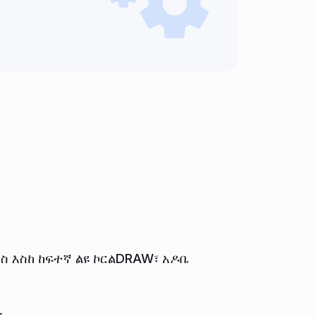
ስ እስከ ከፍተኛ ልዩ ኮርልDRAW፣ አዶቤ
።