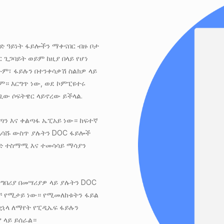
ድ ዓይነት ፋይሎችን ማቀናበር ብዙ ቦታ
ር ጊጋባይት ወይም ከዚያ በላይ የሆነ
ሁም፣ ፋይሉን በተንቀሳቃሽ ስልክዎ ላይ
ም። እርግጥ ነው, ወደ ኮምፒዩተሩ
ላጊው ሶፍትዌር ላይኖረው ይችላል.
ፈጣን እና ቀልጣፋ ኤፒአይ ነው። ከፍተኛ
በአሳሹ ውስጥ ያሉትን DOC ፋይሎች
ነድ ተስማሚ እና ተመሳሳይ ማሳያን
ተግበሪያ በመሣሪያዎ ላይ ያሉትን DOC
ብቻ የሚታይ ነው። የሚመለከቱትን ፋይል
ኋላ ለማየት የፒዲኤፍ ፋይሉን
 ላይ ይሰራል።