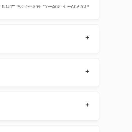
። ከዚያም ወደ ተመልካቹ ማመልከቻ ትመለከታለህ።