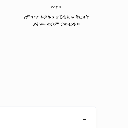
ደረጃ 3
የምንጭ ፋይሉን በፒዲኤፍ ቅርጸት
ያትሙ ወይም ያውርዱ።