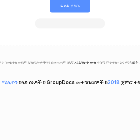
ፋይል ያስሱ
ን በመስቀል ወይም አገልግሎታችንን በመጠቀም በእኛ
አገልግሎት ውል
ተስማምተዋል። እና
የግላዊነት
9 ሚሊዮን
በላይ ሰነዶች በ GroupDocs መተግበሪያዎች ከ
2018
ጀምሮ ተካ