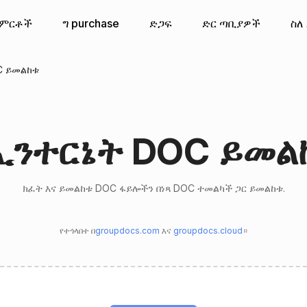
ምርቶች
ግ purchase
ድጋፍ
ድር ጣቢያዎች
ስለ
C ይመልከቱ
ኢንተርኔት DOC ይመል
ክፈት እና ይመልከቱ DOC ፋይሎችን በነጻ DOC ተመልካች ጋር ይመልከቱ.
የተጎላበተ በ
groupdocs.com
እና
groupdocs.cloud
።