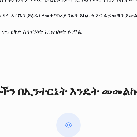
ም. አሳሹን ያሂዱ፣ የመተግበሪያ ገጹን ይክፈቱ እና ፋይሎቹን ይመ
ዋና ዕቅድ ለግንኙነት አገልግሎት ይገኛል.
ችን በኢንተርኔት እንዴት መመልከ