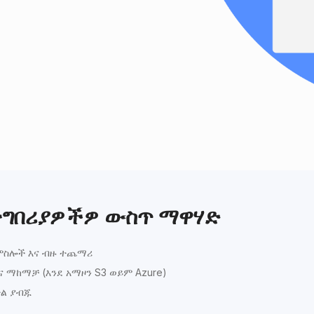
መተግበሪያዎችዎ ውስጥ ማዋሃድ
L, ምስሎች እና ብዙ ተጨማሪ
ና ማከማቻ (እንደ አማዞን S3 ወይም Azure)
ተል ያብጁ