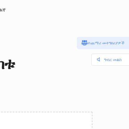
 እኛ
ተጨማሪ መተግበሪያዎች
ከቱ
ግብረ መልስ