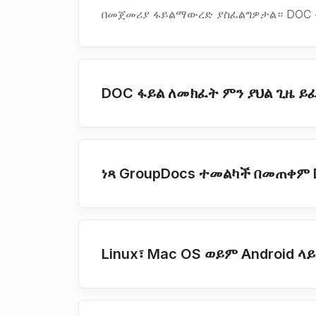
በመጀመሪያ ፋይልማውረድ ያስፈልግዎታል። DOC 
DOC ፋይል ለመክፈት ምን ያህል ጊዜ ይ
ነጻ GroupDocs ተመልካች በመጠቀም
Linux፣ Mac OS ወይም Android 