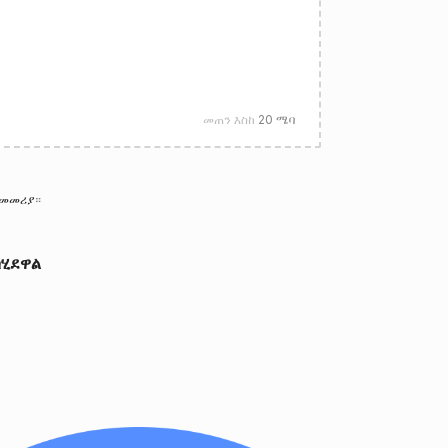
መጠን እስከ
20 ሜባ
 መመሪያ
።
ሂደዋል