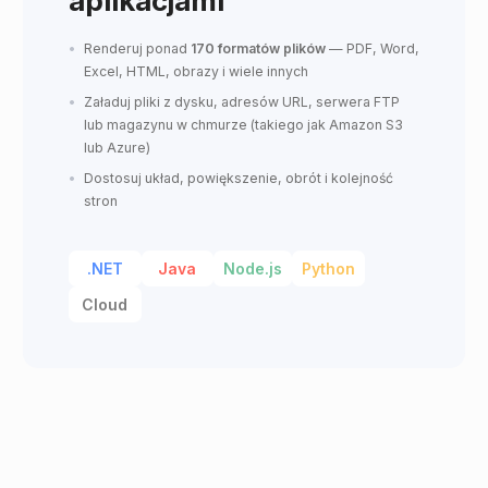
aplikacjami
Renderuj ponad
170 formatów plików
— PDF, Word,
Excel, HTML, obrazy i wiele innych
Załaduj pliki z dysku, adresów URL, serwera FTP
lub magazynu w chmurze (takiego jak Amazon S3
lub Azure)
Dostosuj układ, powiększenie, obrót i kolejność
stron
.NET
Java
Node.js
Python
Cloud