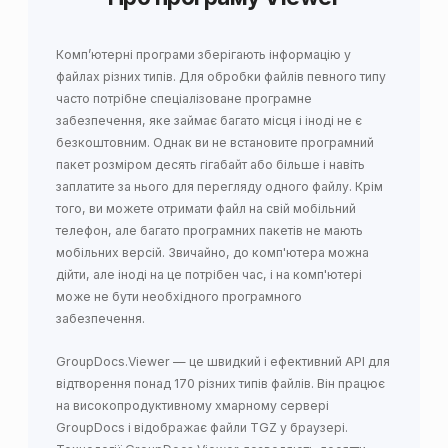
Комп’ютерні програми зберігають інформацію у
файлах різних типів. Для обробки файлів певного типу
часто потрібне спеціалізоване програмне
забезпечення, яке займає багато місця і іноді не є
безкоштовним. Однак ви не встановите програмний
пакет розміром десять гігабайт або більше і навіть
заплатите за нього для перегляду одного файлу. Крім
того, ви можете отримати файл на свій мобільний
телефон, але багато програмних пакетів не мають
мобільних версій. Звичайно, до комп'ютера можна
дійти, але іноді на це потрібен час, і на комп'ютері
може не бути необхідного програмного
забезпечення.
GroupDocs.Viewer — це швидкий і ефективний API для
відтворення понад 170 різних типів файлів. Він працює
на високопродуктивному хмарному сервері
GroupDocs і відображає файли TGZ у браузері.