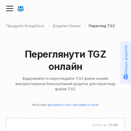
Продукти GroupDocs
Додатки Viewer
Перегляд TGZ
Більше додатків
Переглянути TGZ
онлайн
Відкривайте та переглядайте TGZ файли онлайн
використовуючи безкоштовний додаток для перегляду
файлів TGZ.
На основі
groupdocs.com
і
groupdocs.cloud
.
розмір до
20 МБ