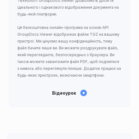
Технології GroupDocs.Viewer дозволяють досягти
ідеального і однакового відображення документа на
будь-якій платформі.
Ця безкоштовна онлайн-програма на основі API
GroupDocs.Viewer відображає файли TGZ на вашому
пристрої. Ми цінуємо вашу конфіденційність, тому
файл бачите лише ви. Ви можете роздрукувати файл,
який переглядаєте, безпосередньо з браузера. Ви
також можете завантажити файл PDF, щоб поділитися
з кимось або переглянути пізніше. Додаток працює на
будь-яких пристроях, включаючи смартфони.
Відеоурок