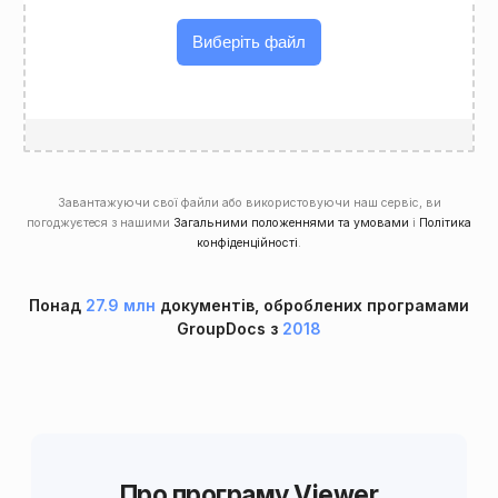
Виберіть файл
Завантажуючи свої файли або використовуючи наш сервіс, ви
погоджуєтеся з нашими
Загальними положеннями та умовами
і
Політика
конфіденційності
.
Понад
27.9 млн
документів, оброблених програмами
GroupDocs з
2018
Про програму Viewer