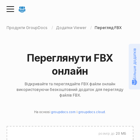
Продукти GroupDocs
Додатки Viewer
Перегляд FBX
Більше додатків
Переглянути FBX
онлайн
Відкривайте та переглядайте FBX файли онлайн
використовуючи безкоштовний додаток для перегляду
файлів FBX.
На основі
groupdocs.com
і
groupdocs.cloud
.
розмір до
20 МБ