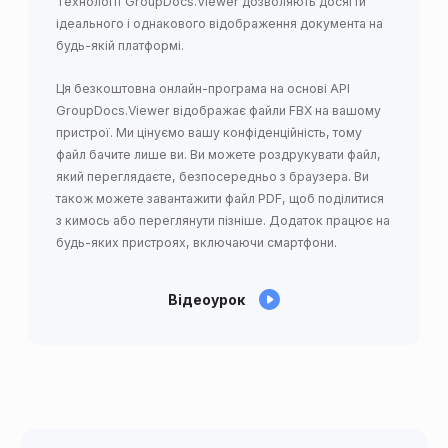
Технології GroupDocs.Viewer дозволяють досягти
ідеального і однакового відображення документа на
будь-якій платформі.
Ця безкоштовна онлайн-програма на основі API
GroupDocs.Viewer відображає файли FBX на вашому
пристрої. Ми цінуємо вашу конфіденційність, тому
файл бачите лише ви. Ви можете роздрукувати файл,
який переглядаєте, безпосередньо з браузера. Ви
також можете завантажити файл PDF, щоб поділитися
з кимось або переглянути пізніше. Додаток працює на
будь-яких пристроях, включаючи смартфони.
Відеоурок