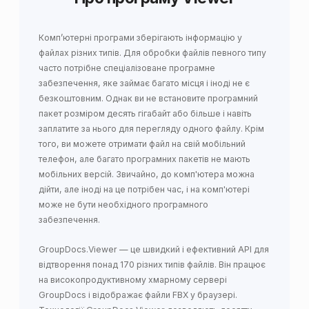
Комп’ютерні програми зберігають інформацію у
файлах різних типів. Для обробки файлів певного типу
часто потрібне спеціалізоване програмне
забезпечення, яке займає багато місця і іноді не є
безкоштовним. Однак ви не встановите програмний
пакет розміром десять гігабайт або більше і навіть
заплатите за нього для перегляду одного файлу. Крім
того, ви можете отримати файл на свій мобільний
телефон, але багато програмних пакетів не мають
мобільних версій. Звичайно, до комп'ютера можна
дійти, але іноді на це потрібен час, і на комп'ютері
може не бути необхідного програмного
забезпечення.
GroupDocs.Viewer — це швидкий і ефективний API для
відтворення понад 170 різних типів файлів. Він працює
на високопродуктивному хмарному сервері
GroupDocs і відображає файли FBX у браузері.