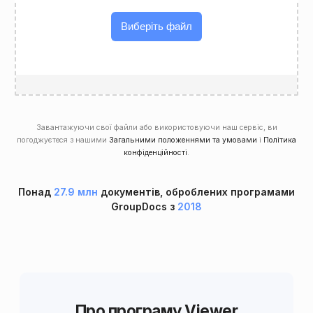
Виберіть файл
Завантажуючи свої файли або використовуючи наш сервіс, ви
погоджуєтеся з нашими
Загальними положеннями та умовами
і
Політика
конфіденційності
.
Понад
27.9 млн
документів, оброблених програмами
GroupDocs з
2018
Про програму Viewer