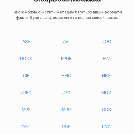
Також можна очистити метадані багатьох інших форматів
файлів. Будь ласка, перегляньте повний список нижче.
ASF
AVI
DOC
DOCX
EPUB
FLV
GIF
HEIC
HEIF
JPEG
JPG
MOV
MP3
MPP
ODS
ODT
PDF
PNG