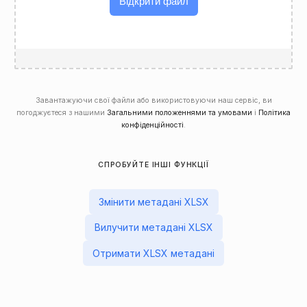
Відкрити файл
Завантажуючи свої файли або використовуючи наш сервіс, ви
погоджуєтеся з нашими
Загальними положеннями та умовами
і
Політика
конфіденційності
.
СПРОБУЙТЕ ІНШІ ФУНКЦІЇ
Змінити метадані XLSX
Вилучити метадані XLSX
Отримати XLSX метадані