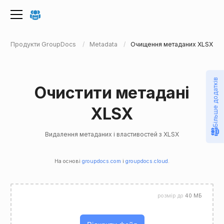
Продукти GroupDocs
Metadata
Очищення метаданих XLSX
Більше додатків
Очистити метадані
XLSX
Видалення метаданих і властивостей з XLSX
На основі
groupdocs.com
і
groupdocs.cloud
.
розмір до
40 МБ