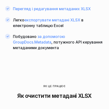
Перегляд і редагування метаданих XLSX
Легко
експортувати метадані XLSX
в
електронну таблицю Excel
Побудовано
за допомогою
GroupDocs.Metadata
, потужного API керування
метаданими документа
ЯК ЦЕ ПРАЦЮЄ
Як очистити метадані XLSX