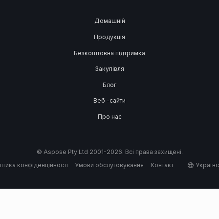
Домашній
Продукція
Безкоштовна підтримка
Закупівля
Блог
Веб -сайти
Про нас
© Aspose Pty Ltd 2001-2026. Всі права захищені.
ітика конфіденційності
Умови обслуговування
Контакт
Україн