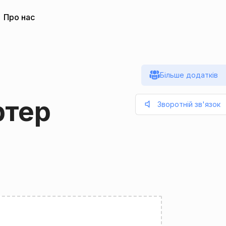
Про нас
Більше додатків
ртер
Зворотній зв'язок