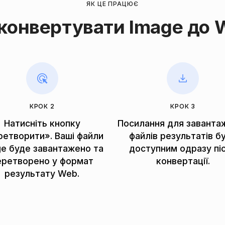
ЯК ЦЕ ПРАЦЮЄ
 конвертувати Image до 
КРОК 2
КРОК 3
Натисніть кнопку
Посилання для заванта
ретворити». Ваші файли
файлів результатів б
ge буде завантажено та
доступним одразу пі
еретворено у формат
конвертації.
результату Web.