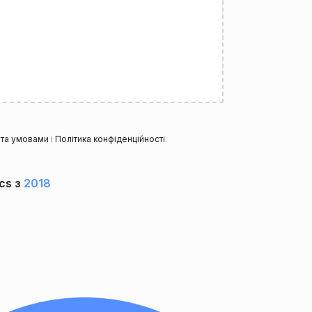
та умовами
і
Політика конфіденційності
.
cs з
2018