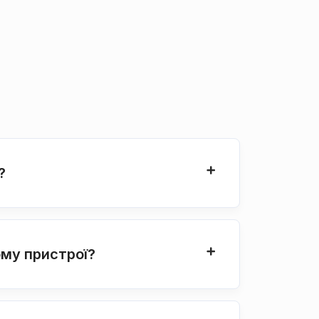
?
ому пристрої?