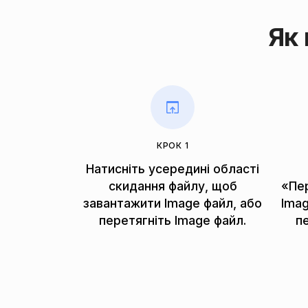
Як
КРОК 1
Натисніть усередині області
скидання файлу, щоб
«Пе
завантажити Image файл, або
Ima
перетягніть Image файл.
п