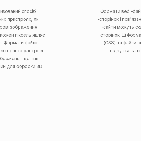
изований спосіб
Формати веб -фай
ких пристроях, як
-сторінок і пов'яза
фрові зображення
-сайти можуть скл
 кожен піксель являє
сторінок. Ці форм
ів. Формати файлів
(CSS) та файли с
екторні та растрові
відчуття та і
ображень - це тип
ний для обробки 3D