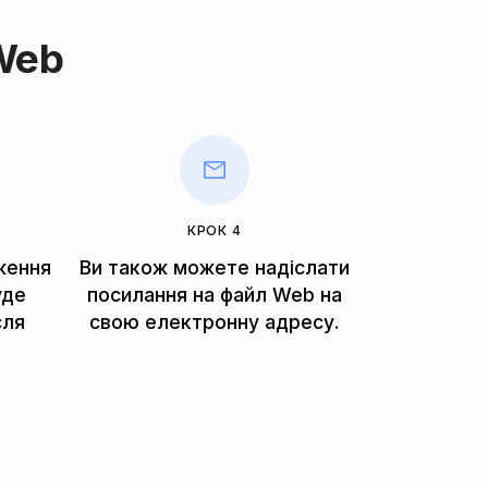
Web
КРОК 4
ження
Ви також можете надіслати
уде
посилання на файл Web на
сля
свою електронну адресу.