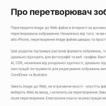
Про перетворювач зо
Перетворити Image до Web файли в Інтернеті за допом
перетворювача зображення. Незалежно від того, чи ви в
або iPhone, перетворення Image файлів швидко та прост
Цей додаток підтримує растрові формати зображень, такі
ідеально підходять для фотографій та веб -графіки. Вект
AI, CDR, незалежні від роздільної здатності, ідеально пі
ілюстрацій. Інструменти для редагування зображень в
CorelDraw та Illustrator.
Змініть Image до Web, не втрачаючи якості - опустіть ф
виберіть Web як вихід, і натисніть на перетворення. Зав
після перетворення. Електронна пошта чи реєстрація не