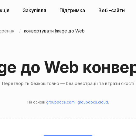
кція
Закупівля
Підтримка
Веб -сайти
орення
конвертувати Image до Web
ge до Web конве
Перетворіть безкоштовно — без реєстрації та втрати якості
На основі
groupdocs.com
і
groupdocs.cloud
.