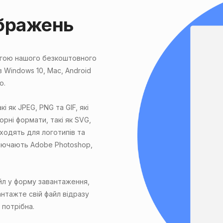
бражень
огою нашого безкоштовного
 Windows 10, Mac, Android
о.
 як JPEG, PNG та GIF, які
орні формати, такі як SVG,
дходять для логотипів та
ключають Adobe Photoshop,
айл у форму завантаження,
антажте свій файл відразу
 потрібна.