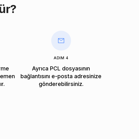
ür?
ADIM 4
irme
Ayrıca PCL dosyasının
 hemen
bağlantısını e-posta adresinize
r.
gönderebilirsiniz.