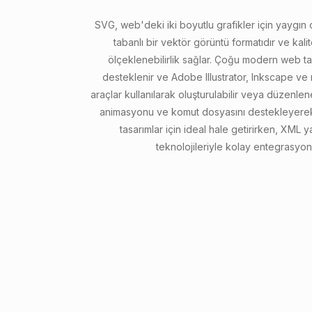
SVG, web'deki iki boyutlu grafikler için yaygın 
tabanlı bir vektör görüntü formatıdır ve kal
ölçeklenebilirlik sağlar. Çoğu modern web tar
desteklenir ve Adobe Illustrator, Inkscape ve m
araçlar kullanılarak oluşturulabilir veya düzenleneb
animasyonu ve komut dosyasını destekleyerek
tasarımlar için ideal hale getirirken, XML 
teknolojileriyle kolay entegrasyon