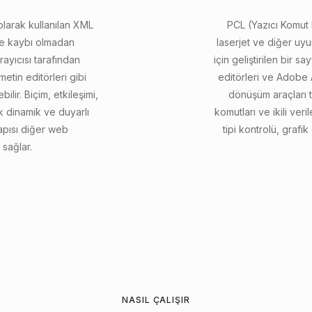
olarak kullanılan XML
PCL (Yazıcı Komut 
ite kaybı olmadan
laserjet ve diğer uyu
ayıcısı tarafından
için geliştirilen bir sa
etin editörleri gibi
editörleri ve Adobe A
ilir. Biçim, etkileşimi,
dönüşüm araçları 
 dinamik ve duyarlı
komutları ve ikili ver
yapısı diğer web
tipi kontrolü, grafik
 sağlar.
NASIL ÇALIŞIR