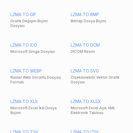
LZMA TO GIF
LZMA TO BMP
Grafik Değişim Biçimi
Bitmap Dosya Biçimi
Dosyası
LZMA TO ICO
LZMA TO DCM
Microsoft Simge Dosyası
DICOM Resmi
LZMA TO WEBP
LZMA TO SVG
Raster Web Görüntü Dosyası
Ölçeklenebilir Vektör Grafik
Formatı
Dosyası
LZMA TO XLS
LZMA TO XLSX
Microsoft Excel İkili Dosya
Microsoft Excel Açık XML
Biçimi
Elektronik Tablosu
LZMA TO TSV
LZMA TO CSV