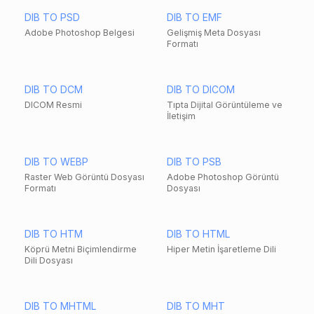
DIB TO PSD
DIB TO EMF
Adobe Photoshop Belgesi
Gelişmiş Meta Dosyası
Formatı
DIB TO DCM
DIB TO DICOM
DICOM Resmi
Tıpta Dijital Görüntüleme ve
İletişim
DIB TO WEBP
DIB TO PSB
Raster Web Görüntü Dosyası
Adobe Photoshop Görüntü
Formatı
Dosyası
DIB TO HTM
DIB TO HTML
Köprü Metni Biçimlendirme
Hiper Metin İşaretleme Dili
Dili Dosyası
DIB TO MHTML
DIB TO MHT