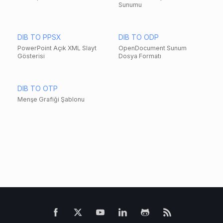
Sunumu
DIB TO PPSX
DIB TO ODP
PowerPoint Açık XML Slayt
OpenDocument Sunum
Gösterisi
Dosya Formatı
DIB TO OTP
Menşe Grafiği Şablonu