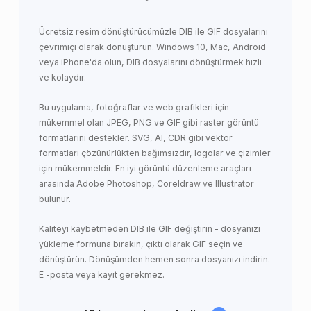
Ücretsiz resim dönüştürücümüzle DIB ile GIF dosyalarını
çevrimiçi olarak dönüştürün. Windows 10, Mac, Android
veya iPhone'da olun, DIB dosyalarını dönüştürmek hızlı
ve kolaydır.
Bu uygulama, fotoğraflar ve web grafikleri için
mükemmel olan JPEG, PNG ve GIF gibi raster görüntü
formatlarını destekler. SVG, AI, CDR gibi vektör
formatları çözünürlükten bağımsızdır, logolar ve çizimler
için mükemmeldir. En iyi görüntü düzenleme araçları
arasında Adobe Photoshop, Coreldraw ve Illustrator
bulunur.
Kaliteyi kaybetmeden DIB ile GIF değiştirin - dosyanızı
yükleme formuna bırakın, çıktı olarak GIF seçin ve
dönüştürün. Dönüşümden hemen sonra dosyanızı indirin.
E -posta veya kayıt gerekmez.