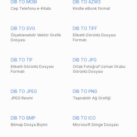
DIB TO MOBI
DIB TO AZW3
Cep Telefonu e-Kitabı
Kindle eBook format
DIB TO SVG
DIB TO TIFF
Ölçeklenebilir Vektör Grafik
Etiketli Görüntü Dosyası
Dosyası
Formatı
DIB TO TIF
DIB TO JPG
Etiketli Görüntü Dosyası
Ortak Fotoğraf Uzman Grubu
Formatı
Görüntü Dosyası
DIB TO JPEG
DIB TO PNG
JPEG Resmi
Taşınabilir Ağ Grafiği
DIB TO BMP
DIB TO ICO
Bitmap Dosya Biçimi
Microsoft Simge Dosyası