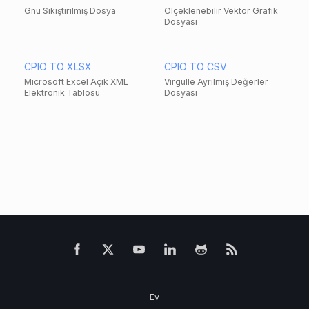
Gnu Sıkıştırılmış Dosya
Ölçeklenebilir Vektör Grafik
Dosyası
CPIO TO XLSX
CPIO TO CSV
Microsoft Excel Açık XML
Virgülle Ayrılmış Değerler
Elektronik Tablosu
Dosyası
Ev