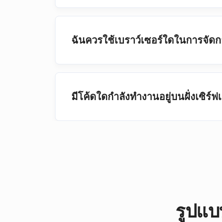
ฉันควรใช้เบราว์เซอร์ใดในการจัด
มีโค้ดใดกําลังทํางานอยู่บนฝั่งเซิร์
รูปแบ