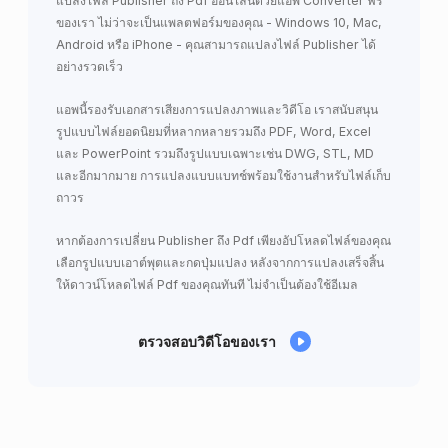
แปลงไฟล์ Publisher ถึง Pdf ออนไลน์ด้วยแอพ Converter ฟรี
ของเรา ไม่ว่าจะเป็นแพลตฟอร์มของคุณ - Windows 10, Mac,
Android หรือ iPhone - คุณสามารถแปลงไฟล์ Publisher ได้
อย่างรวดเร็ว
แอพนี้รองรับเอกสารเสียงการแปลงภาพและวิดีโอ เราสนับสนุน
รูปแบบไฟล์ยอดนิยมที่หลากหลายรวมถึง PDF, Word, Excel
และ PowerPoint รวมถึงรูปแบบเฉพาะเช่น DWG, STL, MD
และอีกมากมาย การแปลงแบบแบทช์พร้อมใช้งานสำหรับไฟล์เก็บ
ถาวร
หากต้องการเปลี่ยน Publisher ถึง Pdf เพียงอัปโหลดไฟล์ของคุณ
เลือกรูปแบบเอาต์พุตและกดปุ่มแปลง หลังจากการแปลงเสร็จสิ้น
ให้ดาวน์โหลดไฟล์ Pdf ของคุณทันที ไม่จำเป็นต้องใช้อีเมล
ตรวจสอบวิดีโอของเรา