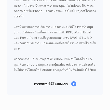
แปลงไฟล์ Project ถึง eBook ออนไลน์ด้วยแอพ Converter ฟรี
ของเรา ไม่ว่าจะเป็นแพลตฟอร์มของคุณ - Windows 10, Mac,
Android หรือ iPhone - คุณสามารถแปลงไฟล์ Project ได้อย่าง
รวดเร็ว
แอพนี้รองรับเอกสารเสียงการแปลงภาพและวิดีโอ เราสนับสนุน
รูปแบบไฟล์ยอดนิยมที่หลากหลายรวมถึง PDF, Word, Excel
และ PowerPoint รวมถึงรูปแบบเฉพาะเช่น DWG, STL, MD
และอีกมากมาย การแปลงแบบแบทช์พร้อมใช้งานสำหรับไฟล์เก็บ
ถาวร
หากต้องการเปลี่ยน Project ถึง eBook เพียงอัปโหลดไฟล์ของ
คุณเลือกรูปแบบเอาต์พุตและกดปุ่มแปลง หลังจากการแปลงเสร็จ
สิ้นให้ดาวน์โหลดไฟล์ eBook ของคุณทันที ไม่จำเป็นต้องใช้อีเมล
ตรวจสอบวิดีโอของเรา