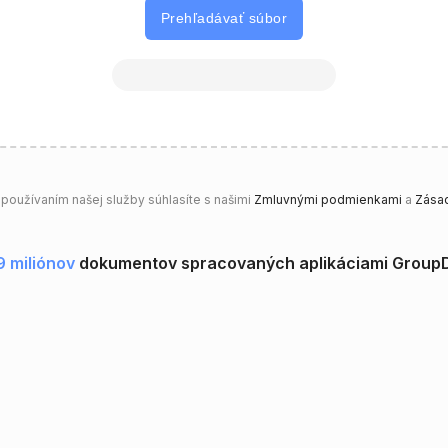
Prehľadávať súbor
oužívaním našej služby súhlasíte s našimi
Zmluvnými podmienkami
a
Zásad
9 miliónov
dokumentov spracovaných aplikáciami Group