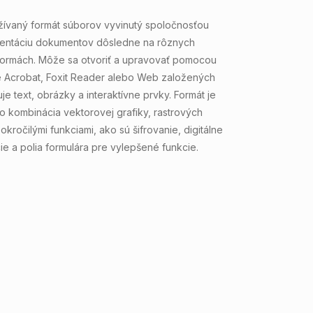
žívaný formát súborov vyvinutý spoločnosťou
entáciu dokumentov dôsledne na rôznych
tformách. Môže sa otvoriť a upravovať pomocou
e Acrobat, Foxit Reader alebo Web založených
je text, obrázky a interaktívne prvky. Formát je
o kombinácia vektorovej grafiky, rastrových
okročilými funkciami, ako sú šifrovanie, digitálne
ie a polia formulára pre vylepšené funkcie.