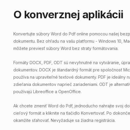
O konverznej aplikácii
Konvertujte súbory Word do Pdf online pomocou našej bezpl
dokumentu. Bez ohľadu na vašu platformu - Windows 10, Mac
môžete previesť súbory Word bez straty formátovania.
Formáty DOCX, PDF, ODT sú nevyhnutné na vytváranie, úprav
dokumentov. DOCX je štandardný formát pre spoločnosť Mic
používa na upraviteľné textové dokumenty. PDF je ideálny n
zdieľania dokumentov naprieč zariadeniami. ODT je ​​alternat
používajú Libreoffice a OpenOffice.
Ak chcete zmeniť Word do Pdf, jednoducho nahrajte svoj d
cieľový formát a kliknite na tlačidlo Konvertovať. Po dokon
okamžite sťahovať. Nevyžaduje sa žiadna registrácia.