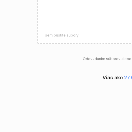
sem pustite súbory
Odovzdaním súborov alebo p
Viac ako
27.