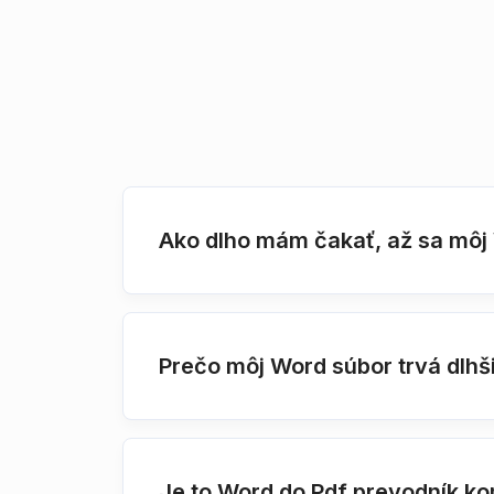
Ako dlho mám čakať, až sa môj
Prečo môj Word súbor trvá dlhš
Je to Word do Pdf prevodník k