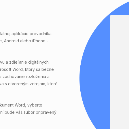
atnej aplikácie prevodníka
, Android alebo iPhone -
u a zdieľanie digitálnych
rosoft Word, ktorý sa bežne
a zachovanie rozloženia a
íva s otvoreným zdrojom, ktoré
okument Word, vyberte
čení bude váš súbor pripravený