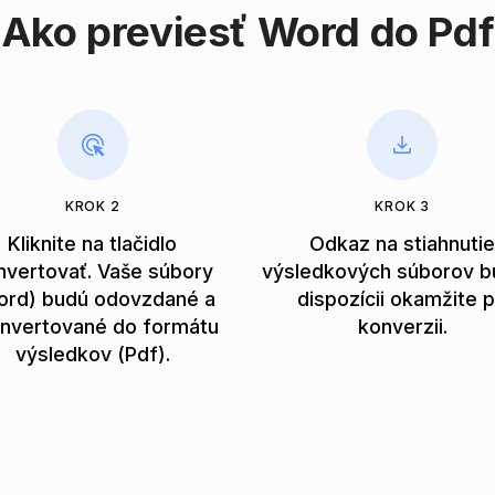
Ako previesť Word do Pdf
KROK 2
KROK 3
Kliknite na tlačidlo
Odkaz na stiahnuti
nvertovať. Vaše súbory
výsledkových súborov b
ord) budú odovzdané a
dispozícii okamžite 
nvertované do formátu
konverzii.
výsledkov (Pdf).