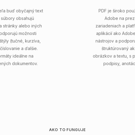
eľa buď obyčajný text
PDF je široko pou
é súbory obsahujú
Adobe na prez
a stránky alebo iných
zariadeniach a pla
odporujú možnosti
aplikácií ako Adob
týly (tučné, kurzíva,
nástrojov a podporu
íslovanie a ďalšie.
štruktúrovaný ak
rmáty ideálne na
obrázkov a textu, s p
šených dokumentov.
podpisy, anotác
AKO TO FUNGUJE