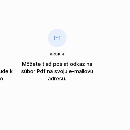
KROK 4
e
Môžete tiež poslať odkaz na
ude k
súbor Pdf na svoju e-mailovú
po
adresu.