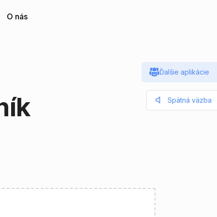
O nás
Ďalšie aplikácie
ník
Spätná väzba