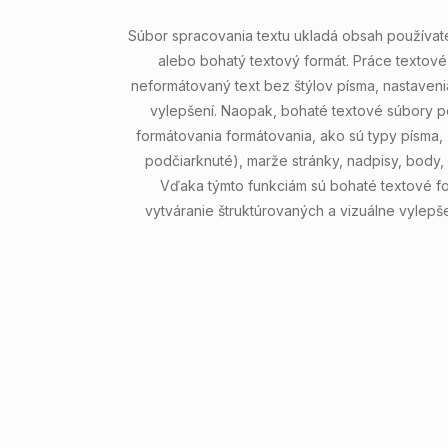
Súbor spracovania textu ukladá obsah používat
alebo bohatý textový formát. Práce textov
neformátovaný text bez štýlov písma, nastaveni
vylepšení. Naopak, bohaté textové súbory p
formátovania formátovania, ako sú typy písma, š
podčiarknuté), marže stránky, nadpisy, body, č
Vďaka týmto funkciám sú bohaté textové fo
vytváranie štruktúrovaných a vizuálne vylep