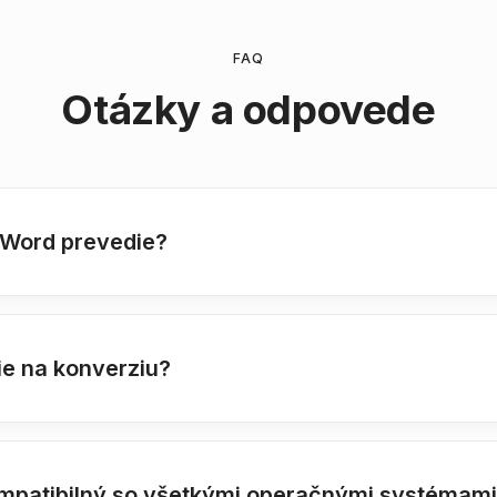
FAQ
Otázky a odpovede
 Word prevedie?
ie na konverziu?
ompatibilný so všetkými operačnými systémam