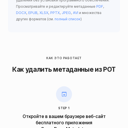
удаления без установки программного обеспечения.
Просматривайте и редактируйте метаданные
PDF
,
DOCX
,
EPUB
,
XLSX
,
PPTX
,
JPEG
,
AVI
и множества
других форматов (см.
полный список
)
КАК ЭТО РАБОТАЕТ
Как удалить метаданные из POT
STEP 1
Откройте в вашем браузере веб-сайт
бесплатного приложения