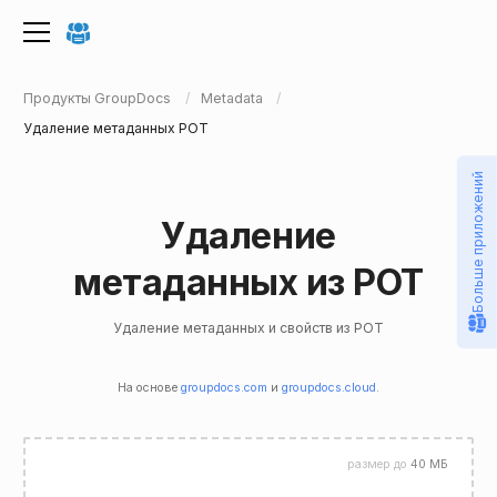
Продукты GroupDocs
Metadata
Удаление метаданных POT
Больше приложений
Удаление
метаданных из POT
Удаление метаданных и свойств из POT
На основе
groupdocs.com
и
groupdocs.cloud
.
размер до
40 МБ