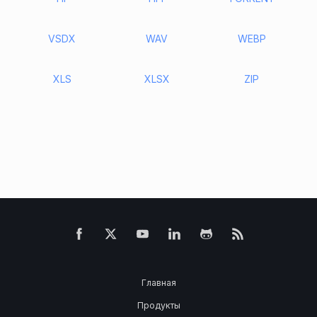
VSDX
WAV
WEBP
XLS
XLSX
ZIP
Главная
Продукты