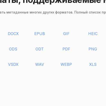
ть метаданные многих других форматов. Полный список п
DOCX
EPUB
GIF
HEIC
ODS
ODT
PDF
PNG
VSDX
WAV
WEBP
XLS