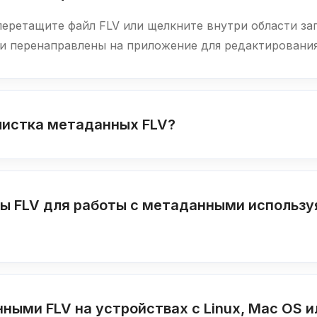
перетащите файл FLV или щелкните внутри области за
ки перенаправлены на приложение для редактировани
чистка метаданных FLV?
лы FLV для работы с метаданными использ
ными FLV на устройствах с Linux, Mac OS и