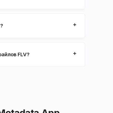
V?
файлов FLV?
Metadata App