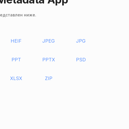
редставлен ниже.
HEIF
JPEG
JPG
PPT
PPTX
PSD
XLSX
ZIP