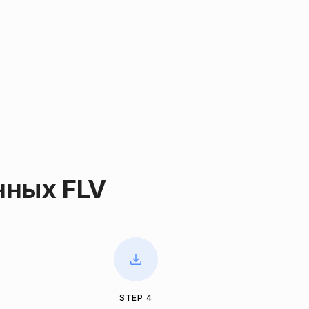
нных FLV
STEP 4