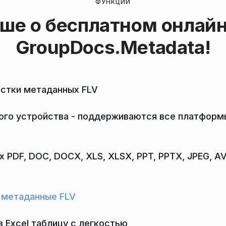
ФУНКЦИИ
ьше о бесплатном онлай
GroupDocs.Metadata
!
истки метаданных FLV
го устройства - поддерживаются все платформы,
 PDF, DOC, DOCX, XLS, XLSX, PPT, PPTX, JPEG, A
 метаданные FLV
в Excel таблицу с легкостью