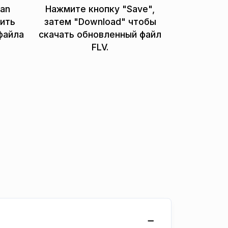
ean
Нажмите кнопку "Save",
лить
затем "Download" чтобы
файла
скачать обновленный файл
FLV.