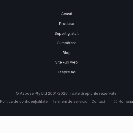
Acasă
Produse
Suport gratuit
Cumpărare
Blog
Site -uri web
Despre noi
© Aspose Pty Ltd 2001-2026. Toate drepturile rezervate.
Politica de confidențialitate
Termeni de serviciu
Contact
Română