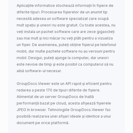
Aplicațiile informatice stochează informații în fișiere de
diferite tipuri. Procesarea fișierelor de un anumit tip
necesită adesea un software specializat care ocupă
mult spațiu și uneori nu este gratuit. Cu toate acestea, nu
veți instala un pachet software care are zece gigaocteți
sau mai mult și nici măcar nu veți plăti pentru a vizualiza
un fișier. De asemenea, puteți obține fișierul pe telefonul
mobil, dar multe pachete software nu au versiuni pentru
mobil. Desigur, puteți ajunge la computer, dar uneori
este nevoie de timp și este posibil ca computerul să nu
aibă software-ul necesar.
GroupDocs.Viewer este un API rapid și eficient pentru
redarea a peste 170 de tipuri diferite de fișiere.
Alimentat de un server GroupDocs de înaltă
performanță bazat pe cloud, acesta afișează fișierele
JPEG în browser. Tehnologiile GroupDocs.Viewer fac
posibilă realizarea unei afișari ideale și identice a unui
document pe orice platformă.