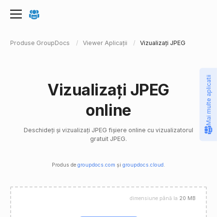
Produse GroupDocs
Viewer Aplicații
Vizualizați JPEG
Mai multe aplicatii
Vizualizați JPEG
online
Deschideți și vizualizați JPEG fișiere online cu vizualizatorul
gratuit JPEG.
Produs de
groupdocs.com
și
groupdocs.cloud
.
dimensiune până la
20 MB