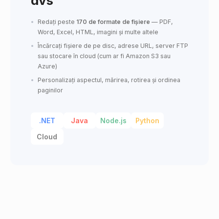
dvs
Redați peste
170 de formate de fișiere
— PDF,
Word, Excel, HTML, imagini și multe altele
Încărcați fișiere de pe disc, adrese URL, server FTP
sau stocare în cloud (cum ar fi Amazon S3 sau
Azure)
Personalizați aspectul, mărirea, rotirea și ordinea
paginilor
.NET
Java
Node.js
Python
Cloud