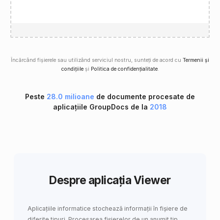
Încărcând fișierele sau utilizând serviciul nostru, sunteți de acord cu
Termenii și
condițiile
și
Politica de confidențialitate
.
Peste
28.0 milioane
de documente procesate de
aplicațiile GroupDocs de la
2018
Despre aplicația Viewer
Aplicațiile informatice stochează informații în fișiere de
diferite tipuri. Procesarea fișierelor de un anumit tip