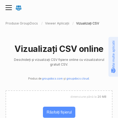
Produse GroupDocs
Viewer Aplicații
Vizualizați CSV
Mai multe aplicatii
Vizualizați CSV online
Deschideți și vizualizați CSV fișiere online cu vizualizatorul
gratuit CSV.
Produs de
groupdocs.com
și
groupdocs.cloud
.
dimensiune până la
20 MB
Răsfoiți fișierul