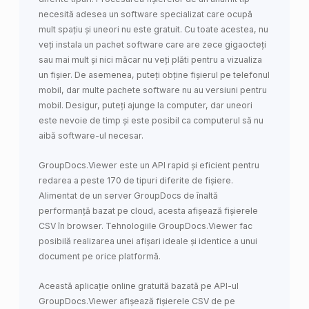
necesită adesea un software specializat care ocupă
mult spațiu și uneori nu este gratuit. Cu toate acestea, nu
veți instala un pachet software care are zece gigaocteți
sau mai mult și nici măcar nu veți plăti pentru a vizualiza
un fișier. De asemenea, puteți obține fișierul pe telefonul
mobil, dar multe pachete software nu au versiuni pentru
mobil. Desigur, puteți ajunge la computer, dar uneori
este nevoie de timp și este posibil ca computerul să nu
aibă software-ul necesar.
GroupDocs.Viewer este un API rapid și eficient pentru
redarea a peste 170 de tipuri diferite de fișiere.
Alimentat de un server GroupDocs de înaltă
performanță bazat pe cloud, acesta afișează fișierele
CSV în browser. Tehnologiile GroupDocs.Viewer fac
posibilă realizarea unei afișari ideale și identice a unui
document pe orice platformă.
Această aplicație online gratuită bazată pe API-ul
GroupDocs.Viewer afișează fișierele CSV de pe