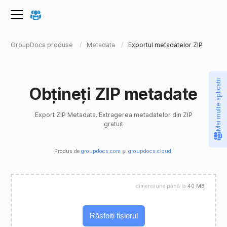
GroupDocs produse
Metadata
Exportul metadatelor ZIP
Mai multe aplicatii
Obțineți ZIP metadate
Export ZIP Metadata. Extragerea metadatelor din ZIP
gratuit
Produs de
groupdocs.com
și
groupdocs.cloud
.
dimensiune până la
40 MB
Răsfoiți fișierul