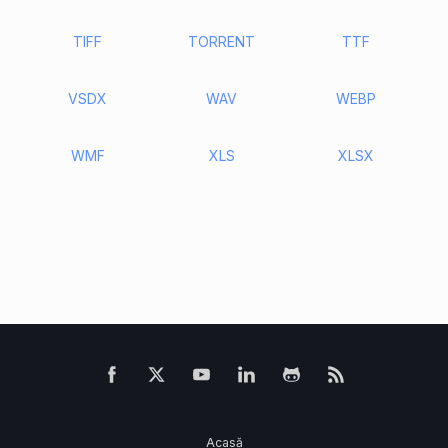
TIFF
TORRENT
TTF
VSDX
WAV
WEBP
WMF
XLS
XLSX
Acasă