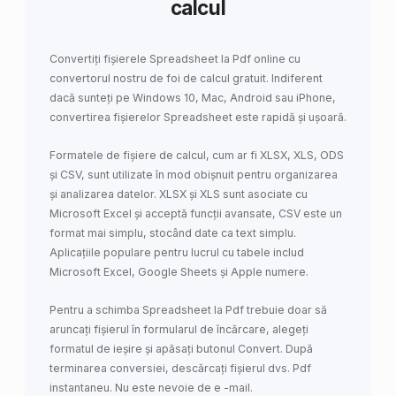
calcul
Convertiți fișierele Spreadsheet la Pdf online cu
convertorul nostru de foi de calcul gratuit. Indiferent
dacă sunteți pe Windows 10, Mac, Android sau iPhone,
convertirea fișierelor Spreadsheet este rapidă și ușoară.
Formatele de fișiere de calcul, cum ar fi XLSX, XLS, ODS
și CSV, sunt utilizate în mod obișnuit pentru organizarea
și analizarea datelor. XLSX și XLS sunt asociate cu
Microsoft Excel și acceptă funcții avansate, CSV este un
format mai simplu, stocând date ca text simplu.
Aplicațiile populare pentru lucrul cu tabele includ
Microsoft Excel, Google Sheets și Apple numere.
Pentru a schimba Spreadsheet la Pdf trebuie doar să
aruncați fișierul în formularul de încărcare, alegeți
formatul de ieșire și apăsați butonul Convert. După
terminarea conversiei, descărcați fișierul dvs. Pdf
instantaneu. Nu este nevoie de e -mail.