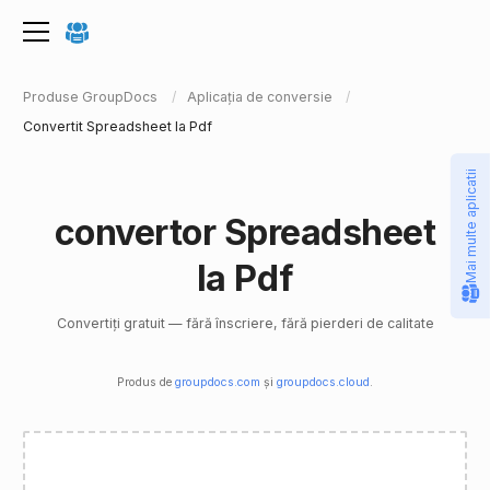
Produse GroupDocs
Aplicația de conversie
Convertit Spreadsheet la Pdf
Mai multe aplicatii
convertor Spreadsheet
la Pdf
Convertiți gratuit — fără înscriere, fără pierderi de calitate
Produs de
groupdocs.com
și
groupdocs.cloud
.