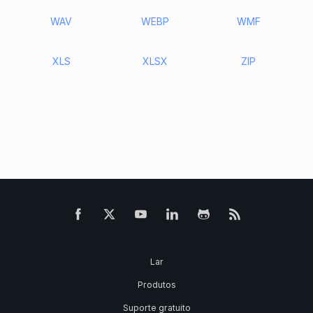
WAV
WEBP
WMF
XLS
XLSX
ZIP
Lar
Produtos
Suporte gratuito