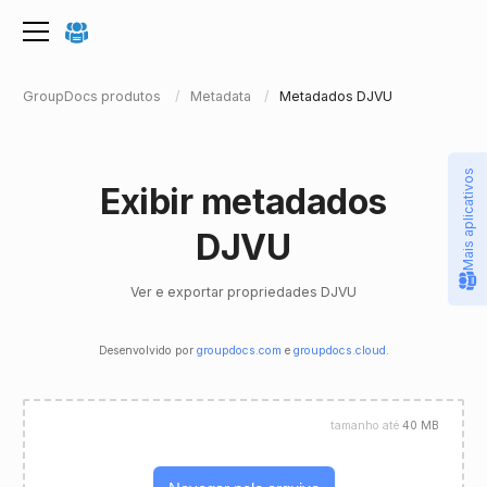
GroupDocs produtos
Metadata
Metadados DJVU
Mais aplicativos
Exibir metadados
DJVU
Ver e exportar propriedades DJVU
Desenvolvido por
groupdocs.com
e
groupdocs.cloud
.
tamanho até
40 MB