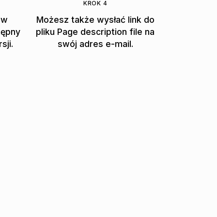
KROK 4
ów
Możesz także wysłać link do
tępny
pliku Page description file na
sji.
swój adres e-mail.