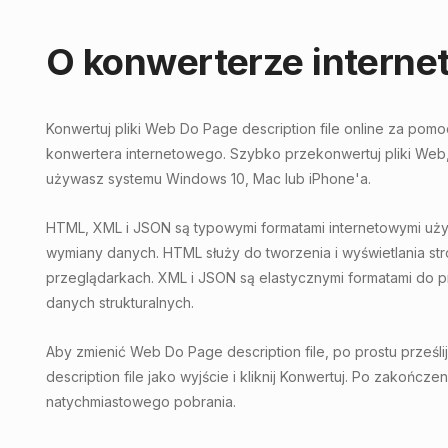
O konwerterze intern
Konwertuj pliki Web Do Page description file online za po
konwertera internetowego. Szybko przekonwertuj pliki Web,
używasz systemu Windows 10, Mac lub iPhone'a.
HTML, XML i JSON są typowymi formatami internetowymi używ
wymiany danych. HTML służy do tworzenia i wyświetlania st
przeglądarkach. XML i JSON są elastycznymi formatami do p
danych strukturalnych.
Aby zmienić Web Do Page description file, po prostu prześli
description file jako wyjście i kliknij Konwertuj. Po zakończ
natychmiastowego pobrania.