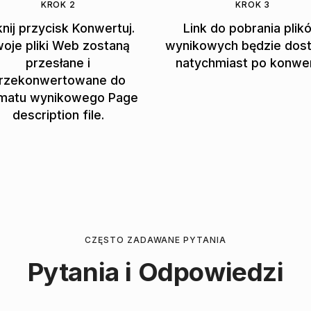
KROK 2
KROK 3
knij przycisk Konwertuj.
Link do pobrania plik
oje pliki Web zostaną
wynikowych będzie dos
przesłane i
natychmiast po konwer
rzekonwertowane do
matu wynikowego Page
description file.
CZĘSTO ZADAWANE PYTANIA
Pytania i Odpowiedzi