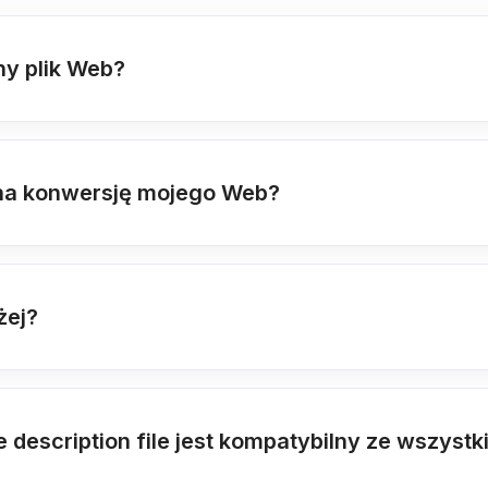
y plik Web?
na konwersję mojego Web?
żej?
description file jest kompatybilny ze wszyst