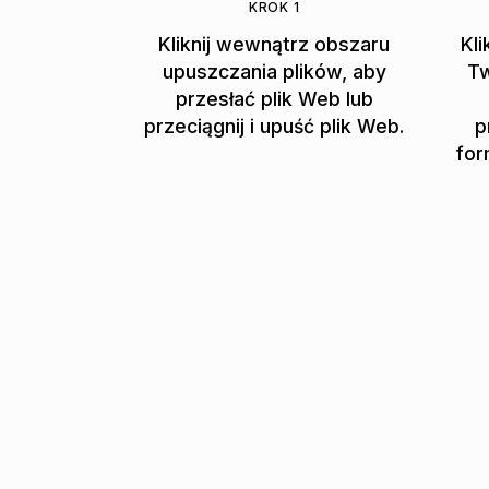
KROK 1
Kliknij wewnątrz obszaru
Kli
upuszczania plików, aby
Tw
przesłać plik Web lub
przeciągnij i upuść plik Web.
p
for