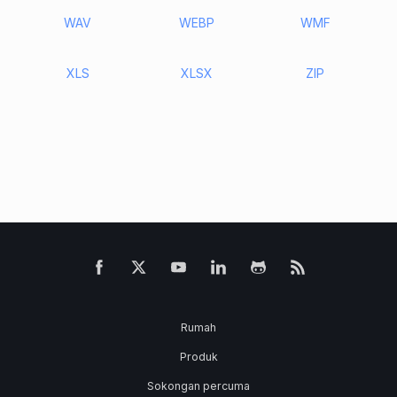
WAV
WEBP
WMF
XLS
XLSX
ZIP
Rumah
Produk
Sokongan percuma