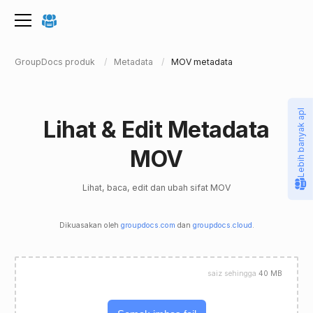
GroupDocs produk
Metadata
MOV metadata
Lebih banyak apl
Lihat & Edit Metadata
MOV
Lihat, baca, edit dan ubah sifat MOV
Dikuasakan oleh
groupdocs.com
dan
groupdocs.cloud
.
saiz sehingga
40 MB